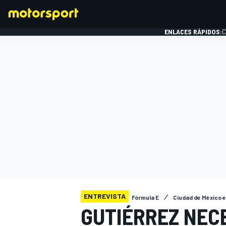
ENLACES RÁPIDOS:
C
FÓRMULA 1
ENTREVISTA
Fórmula E
Ciudad de México e
GUTIÉRREZ NEC