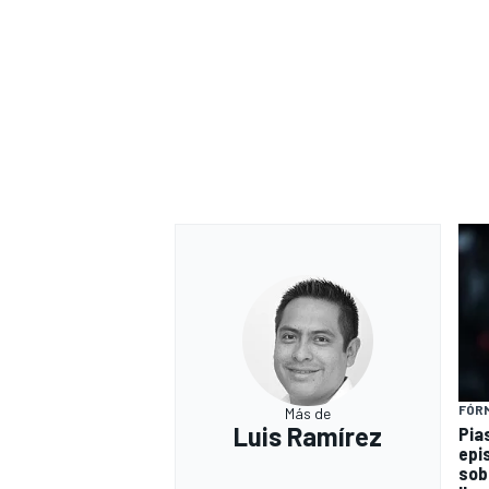
FÓRM
Más de
Luis Ramírez
Pia
epi
sob