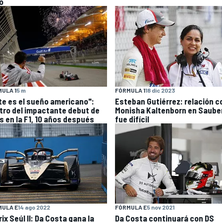
ó
ULA 1
5 m
FÓRMULA 1
18 dic 2023
te es el sueño americano":
Esteban Gutiérrez: relación c
tro del impactante debut de
Monisha Kaltenborn en Saube
s en la F1, 10 años después
fue difícil
MULA E
14 ago 2022
FÓRMULA E
5 nov 2021
ix Seúl II: Da Costa gana la
Da Costa continuará con DS