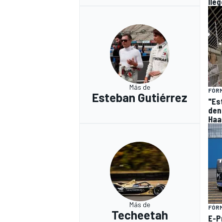
lleg
Más de
FÓRM
Esteban Gutiérrez
"Es
den
Haa
Más de
FÓR
Techeetah
E-Pr