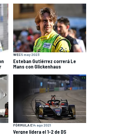
WEC
5 may 2023
on
Esteban Gutiérrez correrá Le
r
Mans con Glickenhaus
FÓRMULA E
14 ago 2021
Vergne lidera el 1-2 de DS