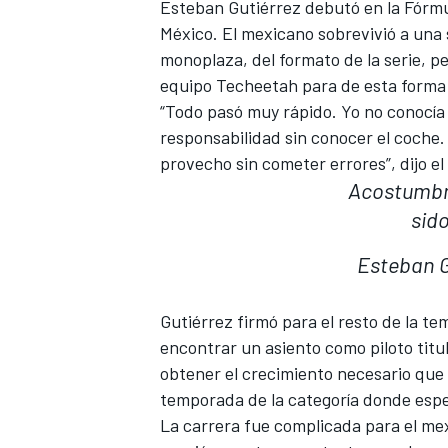
Esteban Gutiérrez debutó en la Fórmul
FÓRMULA E
México. El mexicano sobrevivió a una 
monoplaza, del formato de la serie, p
equipo Techeetah para de esta forma 
“Todo pasó muy rápido. Yo no conocía 
responsabilidad sin conocer el coche.
provecho sin cometer errores”, dijo 
Acostumbra
sid
Esteban G
Gutiérrez firmó para el resto de la te
WRC
encontrar un asiento como piloto titu
obtener el crecimiento necesario que
temporada de la categoría donde espe
La carrera fue complicada para el mex