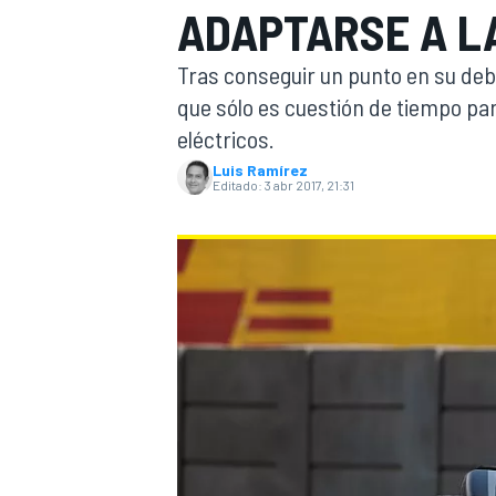
ADAPTARSE A L
INDYCAR
Tras conseguir un punto en su deb
que sólo es cuestión de tiempo par
eléctricos.
Luis Ramírez
Editado:
3 abr 2017, 21:31
MOTOGP