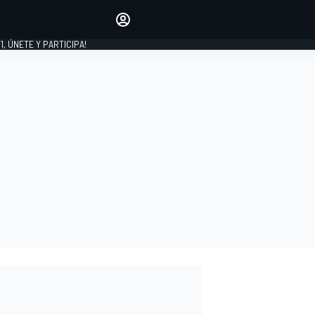
favoritos
Haz que se oiga tu voz
comentando artículos.
1, ÚNETE Y PARTICIPA!
INICIAR SESIÓN
EDICIÓN
LATINOAMÉRICA