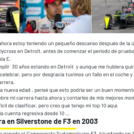
 ahora estoy teniendo un pequeño descanso después de la ú
llycross en Detroit, antes de comenzar el período de prueb
la E.
plir 30 años estando en Detroit y aunque me hubiera gus
 celebrar, pero por desgracia tuvimos un fallo en el coche 
arrera.
na nueva edad , pensé que esto podría ser un buen moment
sobre mi carrera hasta ahora y contarles de mis mejores mo
ícil de clasificar, pero creo que tengo mi top 10 aquí.
 la cuenta regresiva desde 10 ...
ra en Silverstone de F3 en 2003
a ganado el Campeonato Sudamericano F3, triunfando en 13