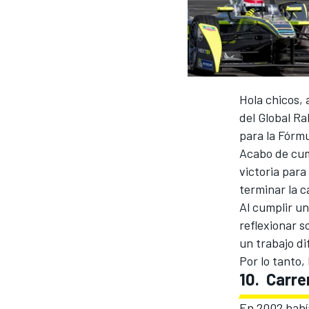
INDYCAR
Hola chicos,
del Global Ra
para la Fórmu
Acabo de cum
victoria para
terminar la c
Al cumplir u
reflexionar 
MOTOGP
un trabajo dif
Por lo tanto,
10. Carre
En 2002 habí