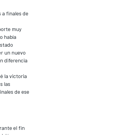
a finales de
eporte muy
ño había
estado
er un nuevo
n diferencia
 la victoria
s las
inales de ese
ante el fin