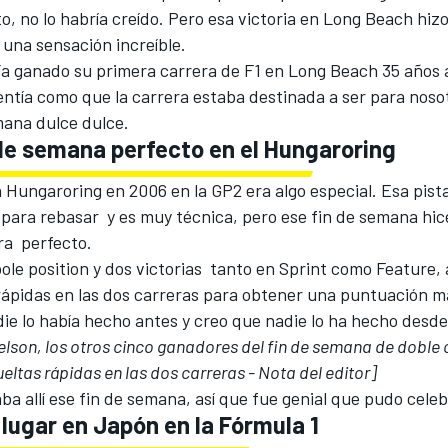
, no lo habría creído. Pero esa victoria en Long Beach hiz
 una sensación increíble.
ía ganado su primera carrera de F1 en Long Beach 35 años a
entía como que la carrera estaba destinada a ser para noso
mana dulce dulce.
 de semana perfecto en el Hungaroring
 Hungaroring en 2006 en la GP2 era algo especial. Esa pist
l para rebasar y es muy técnica, pero ese fin de semana hice
ra perfecto.
ole position y dos victorias tanto en Sprint como Feature
rápidas en las dos carreras para obtener una puntuación 
ie lo había hecho antes y creo que nadie lo ha hecho desd
elson, los otros cinco ganadores del fin de semana de doble 
eltas rápidas en las dos carreras - Nota del editor]
ba allí ese fin de semana, así que fue genial que pudo cele
 lugar en Japón en la Fórmula 1