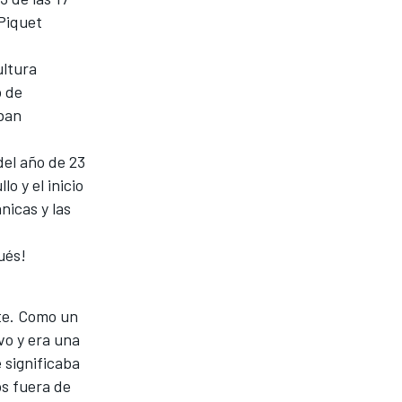
Piquet
ultura
o de
aban
del año de 23
o y el inicio
nicas y las
ués!
te. Como un
vo y era una
 significaba
s fuera de