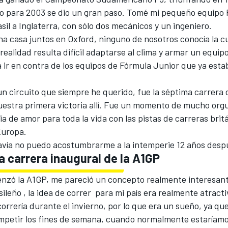
ro para 2003 se dio un gran paso. Tomé mi pequeño equipo 
sil a Inglaterra, con sólo dos mecánicos y un ingeniero.
a casa juntos en Oxford, ninguno de nosotros conocía la c
 realidad resulta difícil adaptarse al clima y armar un equip
 ir en contra de los equipos de Fórmula Junior que ya est
un circuito que siempre he querido, fue la séptima carrera 
stra primera victoria allí. Fue un momento de mucho orgull
ia de amor para toda la vida con las pistas de carreras britá
Europa.
vía no puedo acostumbrarme a la intemperie 12 años desp
la carrera inaugural de la A1GP
zó la A1GP, me pareció un concepto realmente interesan
sileño , la idea de correr para mi país era realmente atracti
correría durante el invierno, por lo que era un sueño, ya que
mpetir los fines de semana, cuando normalmente estaríamo