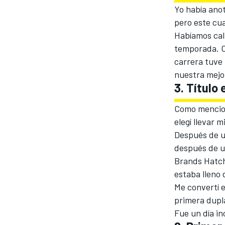
Yo había ano
pero este cua
Habíamos cali
temporada. C
carrera tuve 
nuestra mejo
3. Título
Como mencion
elegí llevar 
Después de u
después de un
Brands Hatch
estaba lleno 
Me convertí e
primera dupla
Fue un día in