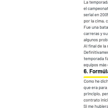
La temporada
el campeonat
serial en 200
por la cima, 
Fue una bata
carreras y s
algunos prob
Al final de 
Definitivame
temporada fa
equipos más 
6. Formúl
Como he dich
que era para
principio, pe
contrato inic
Si me hubier