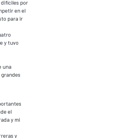
ifíciles por
petir en el
to para ir
uatro
e y tuvo
e una
a grandes
portantes
de el
rada y mi
rreras y