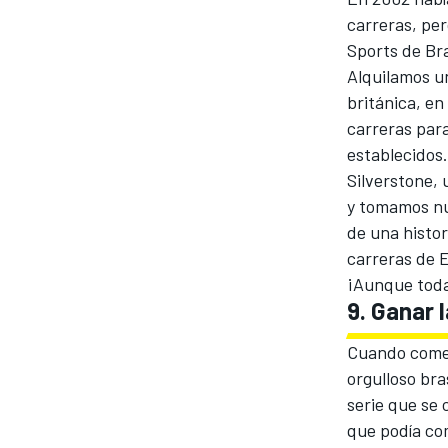
carreras, pe
Sports de Bra
Alquilamos un
británica, en
carreras para
establecidos.
Silverstone, 
NASCAR CUP
y tomamos nue
de una histor
carreras de 
¡Aunque toda
9. Ganar 
Cuando comen
orgulloso bra
serie que se 
que podía co