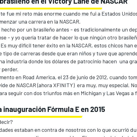
 brasileño en el Victory Lane de NASCAR
e fue mi reto más enorme cuando me fui a Estados Unidos 
menzar una carrera en la NASCAR.
o hecho por un brasileño antes - es tradicionalmente un d
e - y yo quería tratar de hacer lo que ningún otro brasile
Es muy difícil tener éxito en la NASCAR, estos chicos han 
e tipo de carreras desde que eran niños y tuve que aprend
na industria donde los dólares de patrocinio hacen una gra
 perder.
mento en Road America, el 23 de junio de 2012, cuando tomé
wide de NASCAR (ahora XFINITY) era muy, muy especial. No
ra seguir con dos triunfos más en Michigan y Las Vegas a f
la inauguración Fórmula E en 2015
ecir?
dades estaban en contra de nosotros con lo que ocurrió dur