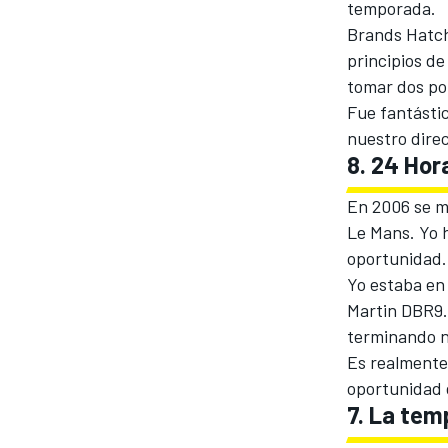
temporada.
FÓRMULA E
Brands Hatch
principios de
tomar dos pol
Fue fantástic
nuestro direc
8. 24 Ho
En 2006 se m
Le Mans. Yo h
oportunidad.
Yo estaba en
Martin DBR9. 
WRC
terminando n
Es realmente
oportunidad 
7. La te