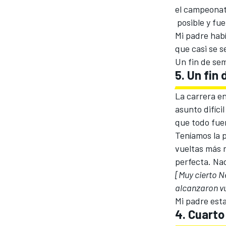
el campeonato
posible y fue
Mi padre hab
que casi se s
Un fin de se
5. Un fin
La carrera en
asunto difíci
que todo fue
Teníamos la p
MÁS CATEGORÍAS
vueltas más 
perfecta. Nad
[Muy cierto N
alcanzaron vu
Mi padre esta
4. Cuarto