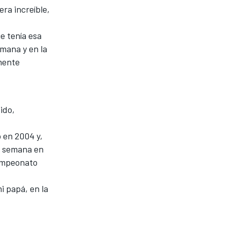
ra increíble,
e tenía esa
mana y en la
emente
ido,
 en 2004 y,
de semana en
campeonato
i papá, en la