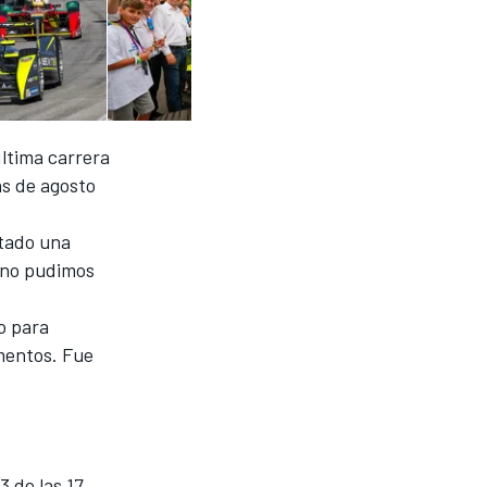
ltima carrera
as de agosto
tado una
y no pudimos
o para
mentos. Fue
 de las 17