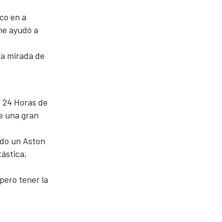
co en a
 me ayudó a
la mirada de
s 24 Horas de
ue una gran
ndo un Aston
tástica,
pero tener la