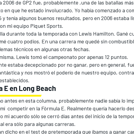
 2006 de GP2 fue, probablemente ,una de las batallas más d
o en que he estado involucrado. Yo había comenzado a com
5 y tenía algunos buenos resultados, pero en 2006 estaba lis
con mi equipo Piquet Sports.
lla durante toda la temporada con Lewis Hamilton. Gané c
umé cuatro podios. En una carrera me quedé sin combustibl
lemas técnicos en algunas otras fechas.
la misma, Lewis tomó el campeonato por apenas 12 puntos.
nte estaba decepcionado por no ganar, pero en general, fu
ntástica y nos mostró el poderío de nuestro equipo, contr
establecidos.
a E en Long Beach
o antes en esta columna, probablemente nadie sabía lo im
 mí competir en la Fórmula E. Realmente quería hacerlo des
ro mi acuerdo sólo se cerró días antes del inicio de la tempo
ial era sólo para algunas carreras.
an dicho en el test de pretemporada que íbamos a ganar ca