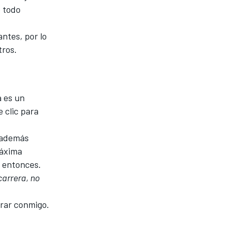
o todo
ntes, por lo
tros.
a es un
 clic para
, además
máxima
e entonces.
carrera, no
brar conmigo.