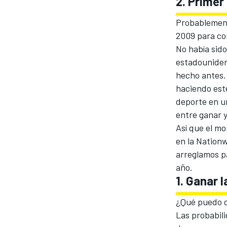
2. Primer
Probablement
2009 para co
No había sid
estadounidens
hecho antes. 
haciendo est
deporte en u
entre ganar y
Así que el mo
en la Nation
arreglamos pa
año.
1. Ganar 
¿Qué puedo d
Las probabili