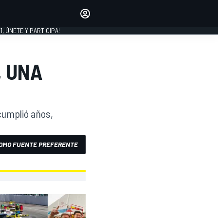
favoritos
Haz que se oiga tu voz
comentando artículos.
1, ÚNETE Y PARTICIPA!
INICIAR SESIÓN
EDICIÓN
, UNA
LATINOAMÉRICA
cumplió años,
OMO FUENTE PREFERENTE