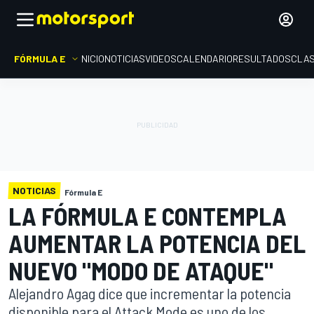
FÓRMULA E
INICIO
NOTICIAS
VIDEOS
CALENDARIO
RESULTADOS
CLAS
NOTICIAS
Fórmula E
LA FÓRMULA E CONTEMPLA
AUMENTAR LA POTENCIA DEL
NUEVO "MODO DE ATAQUE"
Alejandro Agag dice que incrementar la potencia
disponible para el Attack Mode es uno de los