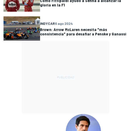
Cómo Fittipaldi ayudó a Senna a alcanzar la
gloria en la F1
INDYCAR
6 ago 2024
Brown: Arrow McLaren necesita "más
consistencia" para desafiar a Penske y Ganassi