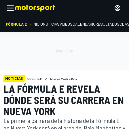
FÓRMULA E
INICIO
NOTICIAS
VIDEOS
CALENDARIO
RESULTADOS
CLAS
NOTICIAS
Fórmula E
Nueva York ePrix
LA FÓRMULA E REVELA
DÓNDE SERÁ SU CARRERA EN
NUEVA YORK
La primera carrera de la historia de la Fórmula E
en Nueva York será en el área del Bajo Manhattan y