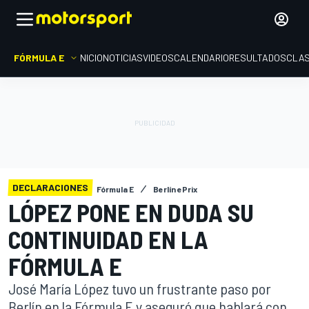
FÓRMULA E
INICIO
NOTICIAS
VIDEOS
CALENDARIO
RESULTADOS
CLAS
DECLARACIONES
Fórmula E
Berlín ePrix
LÓPEZ PONE EN DUDA SU
CONTINUIDAD EN LA
FÓRMULA E
José María López tuvo un frustrante paso por
Berlín en la Fórmula E y aseguró que hablará con