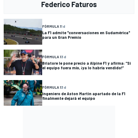
Federico Faturos
FÓRMULA 1
1 d
La F1 admite "conversaciones en Sudamérica"
para un Gran Premio
FÓRMULA 1
3 d
Briatore le pone precio a Alpine F1 y afirma: “Si
el equipo fuera mío, ¡ya lo habría vendido!”
FÓRMULA 1
3 d
Ingeniero de Aston Martin apartado de la F1
finalmente dejará el equipo