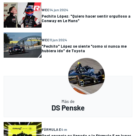
WEC
14 jun 2024
Pechito López: "Quiero hacer sentir orgulloso a
Conway en Le Mans"
WEC
11 jun 2024
"Pechito" López se siente "como si nunca me
hubiera ido" de Toyota
Más de
DS Penske
FÓRMULA E
4 m
Opel anuncia su llegada a la Fórmula E en lugar