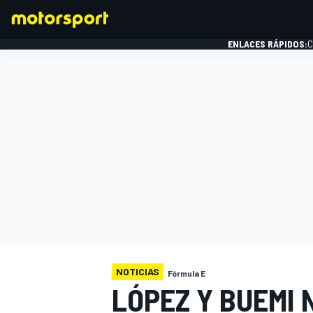
ENLACES RÁPIDOS:
C
FÓRMULA 1
NOTICIAS
Fórmula E
LÓPEZ Y BUEMI 