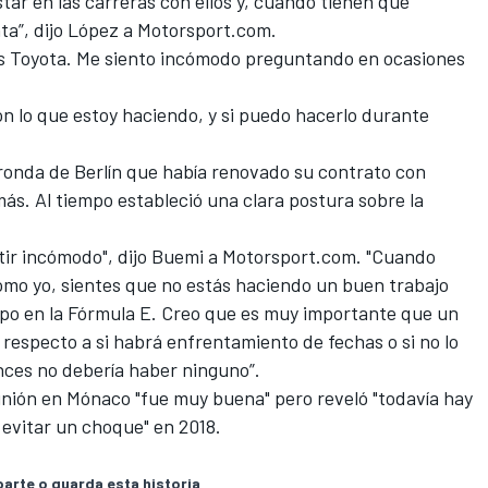
ar en las carreras con ellos y, cuando tienen que
nta”, dijo López a Motorsport.com.
 es Toyota. Me siento incómodo preguntando en ocasiones
con lo que estoy haciendo, y si puedo hacerlo durante
ronda de Berlín que había
renovado su contrato con
s. Al tiempo estableció una clara postura sobre la
ir incómodo", dijo Buemi a Motorsport.com. "
Cuando
omo yo, sientes que no estás haciendo un buen trabajo
po en la Fórmula E. Creo que es muy importante que un
respecto a si habrá enfrentamiento de fechas o si no lo
nces no debería haber ninguno”.
unión en Mónaco "fue muy buena" pero reveló "todavía hay
evitar un choque" en 2018.
rte o guarda esta historia