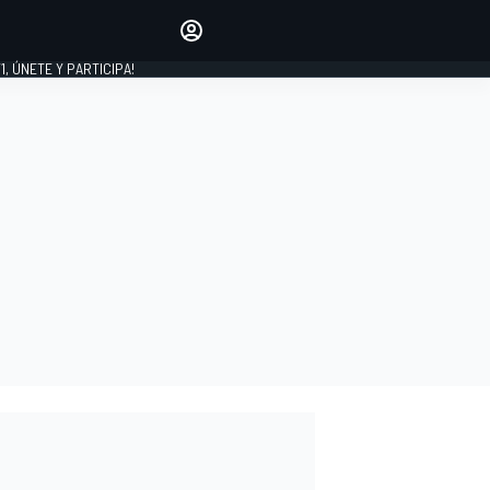
favoritos
Haz que se oiga tu voz
comentando artículos.
1, ÚNETE Y PARTICIPA!
INICIAR SESIÓN
EDICIÓN
LATINOAMÉRICA