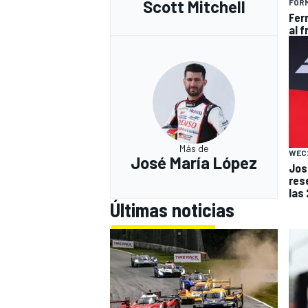
Scott Mitchell
FÓRM
Ferr
al f
Más de
WEC
José María López
Jos
res
las
Últimas noticias