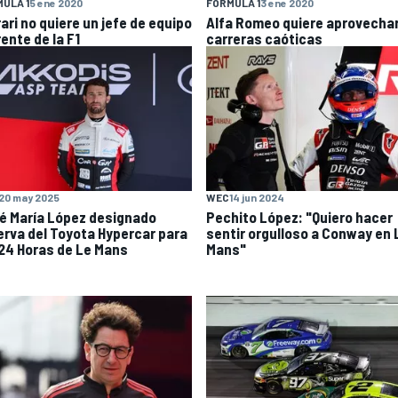
ULA 1
5 ene 2020
FÓRMULA 1
3 ene 2020
ari no quiere un jefe de equipo
Alfa Romeo quiere aprovechar
rente de la F1
carreras caóticas
20 may 2025
WEC
14 jun 2024
é María López designado
Pechito López: "Quiero hacer
erva del Toyota Hypercar para
sentir orgulloso a Conway en 
 24 Horas de Le Mans
Mans"