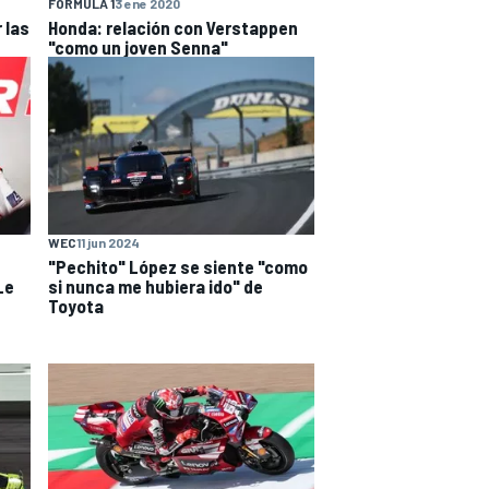
FÓRMULA 1
3 ene 2020
 las
Honda: relación con Verstappen
"como un joven Senna"
WEC
11 jun 2024
"Pechito" López se siente "como
Le
si nunca me hubiera ido" de
Toyota