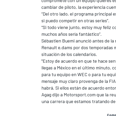
compromete con un equipo quieres est
cambiar de piloto, la experiencia cue
“Del otro lado, el programa principal
si puedo competir en otras series”.
“Si todo viene junto, estoy muy feliz 
muchos años sería fantástico”.
Sébastien Buemi
anunció antes de la 
Renault e.dams
por dos temporadas má
situación de los calendarios.
"Estoy de acuerdo en que te hace sent
llegas a México en el último minuto
, c
para tu equipo en WEC o para tu equi
mensaje muy claro provenga de la FIA 
habrá. Si ellos están de acuerdo ento
Agag dijo a Motorsport.com que la re
una carrera que estamos tratando de 
Compa