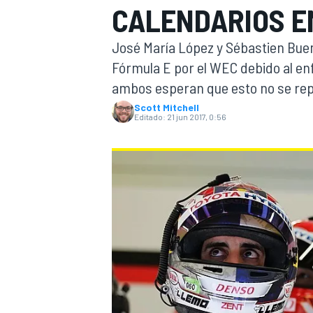
CALENDARIOS 
INDYCAR
José María López y Sébastien Buem
Fórmula E por el WEC debido al en
ambos esperan que esto no se repit
Scott Mitchell
Editado:
21 jun 2017, 0:56
MOTOGP