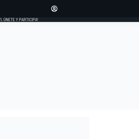
favoritos
Haz que se oiga tu voz
comentando artículos.
1, ÚNETE Y PARTICIPA!
INICIAR SESIÓN
EDICIÓN
LATINOAMÉRICA