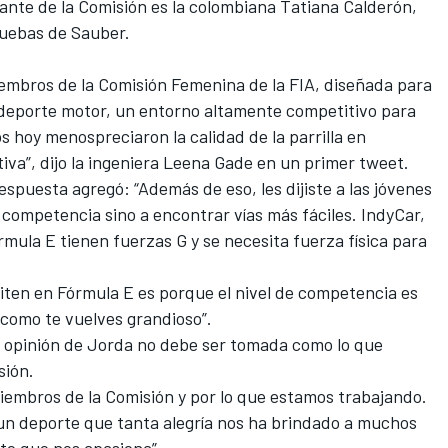
tante de la Comisión es la colombiana Tatiana Calderón,
ruebas de Sauber
.
mbros de la Comisión Femenina de la FIA, diseñada para
el deporte motor, un entorno altamente competitivo para
s hoy menospreciaron la calidad de la parrilla en
va”, dijo la ingeniera Leena Gade en un primer tweet.
spuesta agregó: “Además de eso, les dijiste a las jóvenes
 competencia sino a encontrar vías más fáciles. IndyCar,
órmula E tienen fuerzas G y se necesita fuerza física para
iten en Fórmula E es porque el nivel de competencia es
 como te vuelves grandioso”.
a opinión de Jorda no debe ser tomada como lo que
sión.
iembros de la Comisión y por lo que estamos trabajando.
un deporte que tanta alegría nos ha brindado a muchos