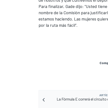
de nosotros y que cultivemos el depor
Para finalizar, Gade dijo: “Usted tien
FÓRMULA E
nombre de la Comisión para justificar
estamos haciendo. Las mujeres quiere
por la ruta más fácil”.
Compa
WRC
ARTÍC
La Fórmula E correrá el circuito 