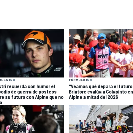
ULA 1
4 d
FÓRMULA 1
5 d
stri recuerda con humor el
"Veamos qué depara el futuro
sodio de guerra de posteos
Briatore evalúa a Colapinto en
re su futuro con Alpine que no
Alpine a mitad del 2026
ó