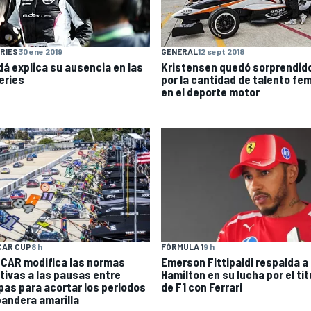
RIES
30 ene 2019
GENERAL
12 sept 2018
dá explica su ausencia en las
Kristensen quedó sorprendid
eries
por la cantidad de talento fem
en el deporte motor
CAR CUP
8 h
FÓRMULA 1
9 h
CAR modifica las normas
Emerson Fittipaldi respalda a
ativas a las pausas entre
Hamilton en su lucha por el tít
pas para acortar los periodos
de F1 con Ferrari
bandera amarilla