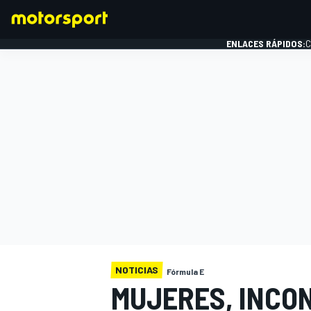
ENLACES RÁPIDOS:
C
FÓRMULA 1
NOTICIAS
Fórmula E
MUJERES, INCO