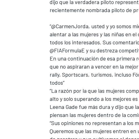
dijo que la verdadera piloto represen
recientemente
nombrada piloto de p
“@CarmenJorda, usted y yo somos mie
alentar a las mujeres y las niñas en 
todos los interesados. Sus comentario
@FIAFormulaE y su destreza competiti
NASCAR CUP
En una continuación de esa primera re
que no aspiraran a vencer en la mejor
rally, Sportscars, turismos, incluso F
todos”
“La razón por la que las mujeres comp
alto y solo superando a los mejores es
Leena Gade fue más dura y dijo que l
piensan las mujeres dentro de la comi
“Sus opiniones no representan a los m
Queremos que las mujeres entren en 