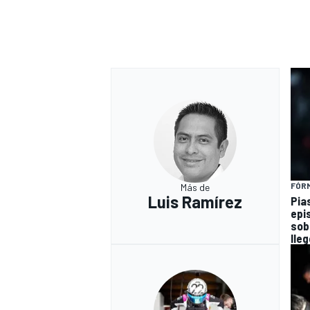
FÓRM
Más de
MÁS CATEGORÍAS
Luis Ramírez
Pia
epi
sob
lleg