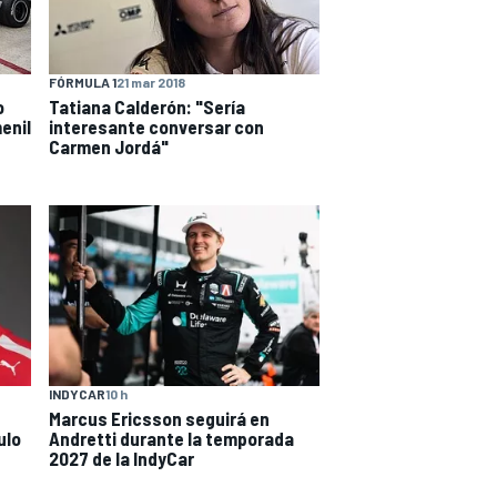
FÓRMULA 1
21 mar 2018
o
Tatiana Calderón: "Sería
enil
interesante conversar con
Carmen Jordá"
INDYCAR
10 h
Marcus Ericsson seguirá en
ulo
Andretti durante la temporada
2027 de la IndyCar