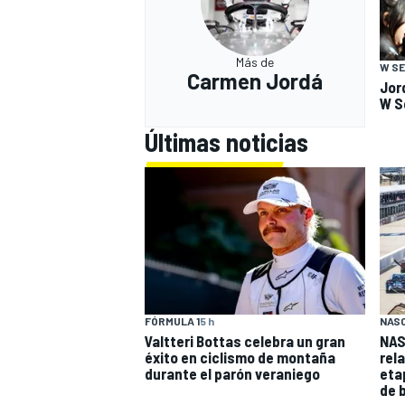
Más de
W SE
Carmen Jordá
Jor
W S
Últimas noticias
FÓRMULA 1
5 h
NAS
Valtteri Bottas celebra un gran
NAS
éxito en ciclismo de montaña
rel
durante el parón veraniego
eta
de 