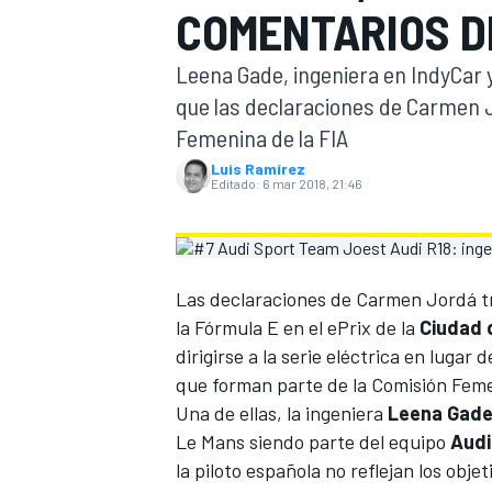
COMENTARIOS D
INDYCAR
Leena Gade, ingeniera en IndyCar 
que las declaraciones de Carmen J
Femenina de la FIA
Luis Ramírez
Editado:
6 mar 2018, 21:46
Las
declaraciones de Carmen Jordá
t
la
Fórmula E
en el ePrix de la
Ciudad 
dirigirse a la serie eléctrica en lugar
MOTOGP
que forman parte de la Comisión Fem
Una de ellas, la ingeniera
Leena Gad
Le Mans
siendo parte del equipo
Audi
la piloto española no reflejan los obje