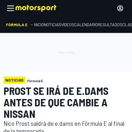
FÓRMULA E
INICIO
NOTICIAS
VIDEOS
CALENDARIO
RESULTADOS
CLAS
NOTICIAS
Fórmula E
PROST SE IRÁ DE E.DAMS
ANTES DE QUE CAMBIE A
NISSAN
Nico Prost saldrá de e.dams en Fórmula E al final
de la temporada.