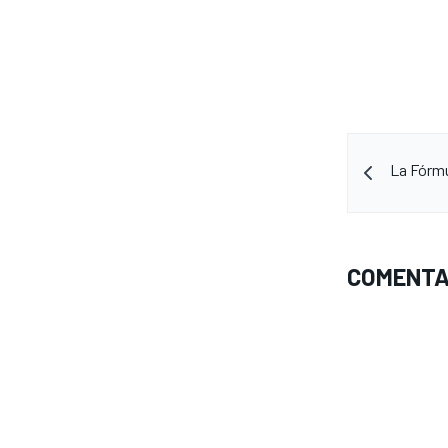
FÓRMULA E
La Fórmu
COMENTA
WRC