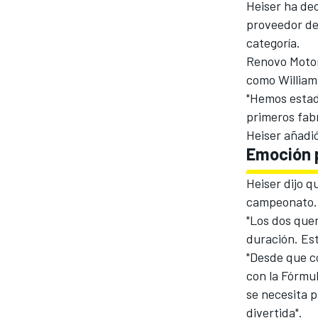
Heiser ha dec
proveedor de 
categoría.
Renovo Motors
como William
"Hemos estad
primeros fabr
NASCAR CUP
Heiser añadi
Emoción p
Heiser dijo q
campeonato
"Los dos que
duración. Est
"Desde que c
con la Fórmul
se necesita p
divertida".