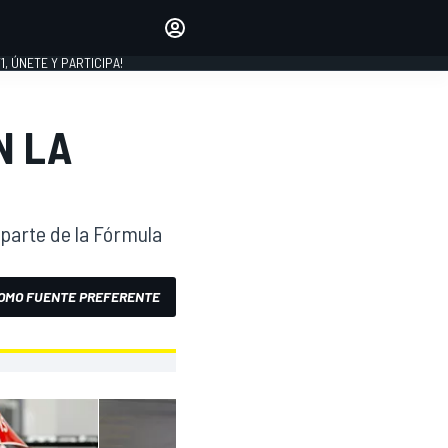
favoritos
Haz que se oiga tu voz
comentando artículos.
1, ÚNETE Y PARTICIPA!
INICIAR SESIÓN
EDICIÓN
N LA
LATINOAMÉRICA
parte de la Fórmula
OMO FUENTE PREFERENTE