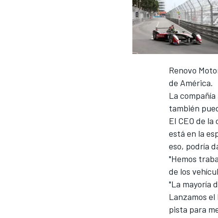
INDYCAR
Renovo Motor
de América.
La compañía 
también puede
El CEO de la
está en la es
eso, podría 
"Hemos traba
MOTOGP
de los vehícu
"La mayoría d
Lanzamos el 
pista para me