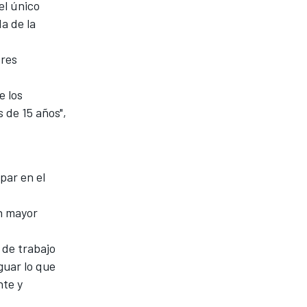
el único
a de la
ores
e los
 de 15 años",
ipar en el
n mayor
 de trabajo
guar lo que
nte y