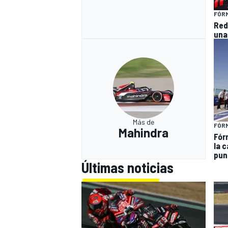
FÓRM
Red
una
Más de
FÓR
Mahindra
Fór
MÁS CATEGORÍAS
la c
pun
Últimas noticias