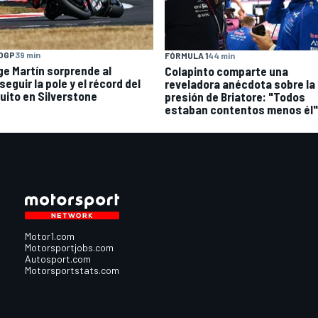
OGP
39 min
FÓRMULA 1
44 min
ge Martín sorprende al
Colapinto comparte una
eguir la pole y el récord del
reveladora anécdota sobre la
cuito en Silverstone
presión de Briatore: "Todos
estaban contentos menos él"
Motor1.com
Motorsportjobs.com
Autosport.com
Motorsportstats.com