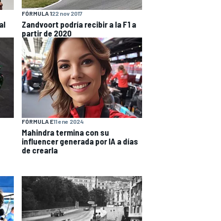
FÓRMULA 1
22 nov 2017
al
Zandvoort podría recibir a la F1 a
partir de 2020
FÓRMULA E
11 ene 2024
Mahindra termina con su
influencer generada por IA a días
de crearla