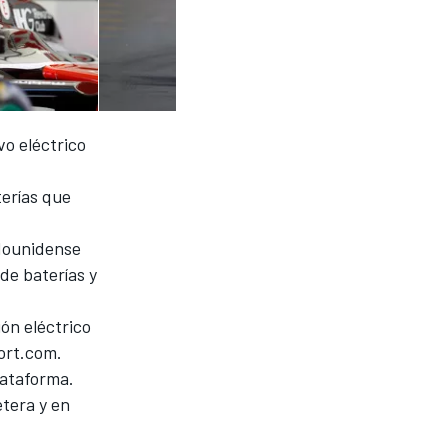
o eléctrico
terías que
adounidense
de baterías y
ón eléctrico
port.com.
lataforma.
tera y en