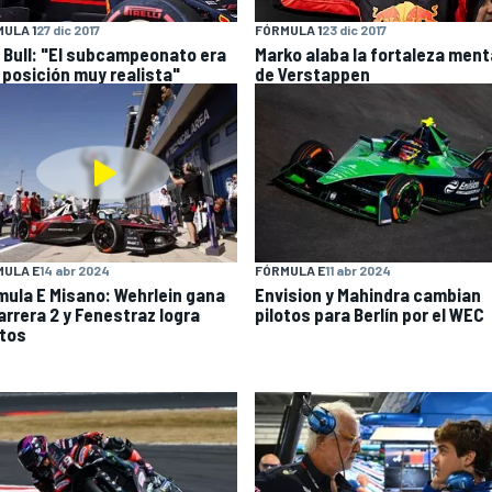
ULA 1
27 dic 2017
FÓRMULA 1
23 dic 2017
 Bull: "El subcampeonato era
Marko alaba la fortaleza ment
 posición muy realista"
de Verstappen
MULA E
14 abr 2024
FÓRMULA E
11 abr 2024
mula E Misano: Wehrlein gana
Envision y Mahindra cambian
arrera 2 y Fenestraz logra
pilotos para Berlín por el WEC
tos