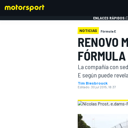
ENLACES RÁPIDOS:
C
NOTICIAS
Fórmula E
RENOVO M
FÓRMULA 1
FÓRMULA
La compañía con sede
E según puede revel
Tim Biesbrouck
Editado:
30 jul 2015, 18:37