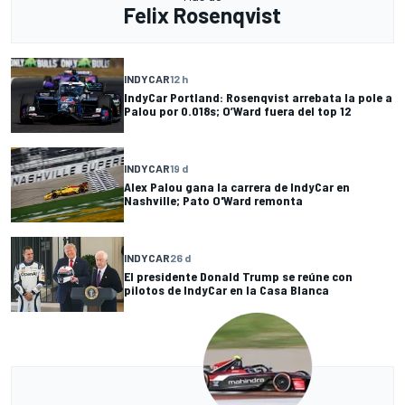
Felix Rosenqvist
INDYCAR
12 h
IndyCar Portland: Rosenqvist arrebata la pole a
Palou por 0.018s; O’Ward fuera del top 12
INDYCAR
19 d
Alex Palou gana la carrera de IndyCar en
Nashville; Pato O'Ward remonta
INDYCAR
26 d
El presidente Donald Trump se reúne con
pilotos de IndyCar en la Casa Blanca