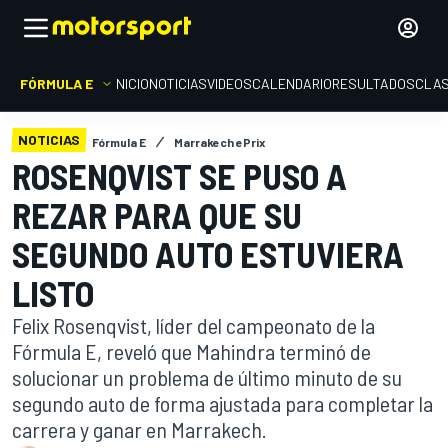
FÓRMULA E
INICIO
NOTICIAS
VIDEOS
CALENDARIO
RESULTADOS
CLAS
NOTICIAS
Fórmula E
Marrakech ePrix
ROSENQVIST SE PUSO A
REZAR PARA QUE SU
SEGUNDO AUTO ESTUVIERA
LISTO
Felix Rosenqvist, líder del campeonato de la
Fórmula E, reveló que Mahindra terminó de
solucionar un problema de último minuto de su
segundo auto de forma ajustada para completar la
carrera y ganar en Marrakech.