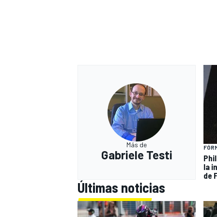
Más de
FÓRM
Gabriele Testi
Phi
la 
de F
Últimas noticias