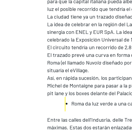
para que la capital italiana pueda
alb
FÓRMULA E
luz el posible recorrido que tendría e
La ciudad tiene ya un trazado diseñado 
La idea de celebrar en la región del La
sinergia con ENEL y EUR SpA. La idea 
celebrado la Exposición Universal de 
El circuito tendría un recorrido de 2,
El trazado prevé una curva en forma 
Roma (el llamado
Nuvola
diseñado por
situaría el eVillage.
Así, en rápida sucesión, los participant
Michel de Montaigne para pasar a la p
pit lane y los boxes delante del Pala
WRC
Roma da luz verde a una c
Entre las calles dell'Indusria, delle T
máximas. Estas dos estarán enlazadas