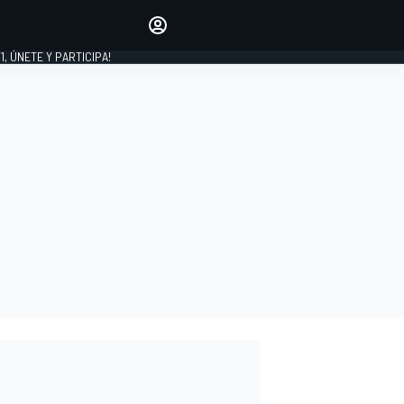
favoritos
Haz que se oiga tu voz
comentando artículos.
1, ÚNETE Y PARTICIPA!
INICIAR SESIÓN
EDICIÓN
LATINOAMÉRICA