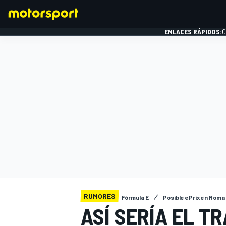
ENLACES RÁPIDOS:
C
FÓRMULA 1
RUMORES
Fórmula E
Posible ePrix en Roma
ASÍ SERÍA EL T