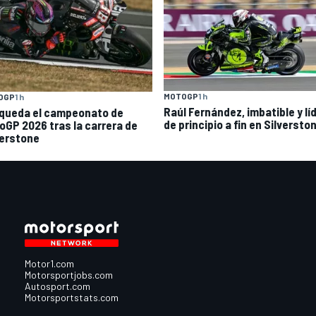
MOTOGP
1 h
OGP
1 h
Raúl Fernández, imbatible y lí
 queda el campeonato de
de principio a fin en Silversto
oGP 2026 tras la carrera de
verstone
Motor1.com
Motorsportjobs.com
Autosport.com
Motorsportstats.com