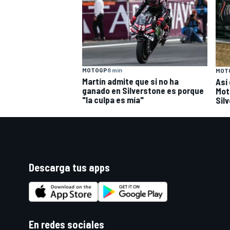
MOTOGP
8 min
MOT
Martín admite que si no ha
Así
ganado en Silverstone es porque
Mot
"la culpa es mía"
Sil
Descarga tus apps
En redes sociales