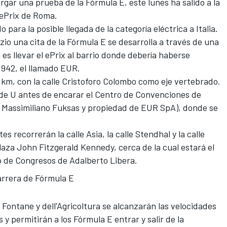
ergar una prueba de la Fórmula E
, este lunes ha salido a la
l ePrix de Roma.
para la posible llegada de la categoría eléctrica a Italia.
zio una cita de la
Fórmula E
se desarrolla a través de una
es llevar el ePrix al barrio donde debería haberse
1942, el llamado EUR.
8 km, con la calle Cristoforo Colombo como eje vertebrado.
de U antes de encarar el Centro de Convenciones de
 Massimiliano Fuksas y propiedad de EUR SpA), donde se
es recorrerán la calle Asia, la calle Stendhal y la calle
laza John Fitzgerald Kennedy, cerca de la cual estará el
cio de Congresos de Adalberto Libera.
arrera de Fórmula E
re Fontane y dell'Agricoltura se alcanzarán las velocidades
 y permitirán a
los Fórmula E
entrar y salir de la