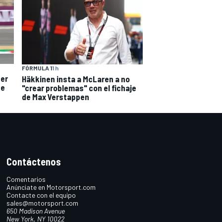
FÓRMULA 1
1 h
der
Häkkinen insta a McLaren a no
ne
"crear problemas" con el fichaje
de Max Verstappen
Contáctenos
Comentarios
Anúnciate en Motorsport.com
Contacte con el equipo
sales@motorsport.com
650 Madison Avenue
New York, NY 10022