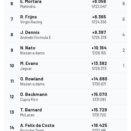
E. Mortara
+6.056
6
8
Mahindra
51'22.047
R. Frijns
+8.365
7
6
Virgin Racing
51'24.356
J. Dennis
+9.387
8
4
Andretti Formula E
51'25.378
N. Nato
+10.164
9
2
Nissan e.dams
51'26.155
M. Evans
+13.382
10
1
Jaguar
51'29.373
O. Rowland
+14.680
11
Nissan e.dams
51'30.671
D. Beckmann
+15.070
12
Cupra Kiro
51'31.061
T. Barnard
+15.729
13
McLaren
51'31.720
A. Felix da Costa
+16.425
14
Porsche Team
51'32.416