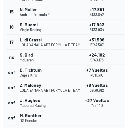
N. Muller
+17.851
15
Andretti Formula E
51'33.842
S. Buemi
+17.943
16
Virgin Racing
51'33.934
L. di Grassi
+31.596
17
LOLA YAMAHA ABT FORMULA E TEAM
51'47.587
S. Bird
+24.182
nc
McLaren
51'40.173
D. Ticktum
+7 Vueltas
dnf
Cupra Kiro
40'11.310
Z. Maloney
+8 Vueltas
dnf
LOLA YAMAHA ABT FORMULA E TEAM
39'38.612
J. Hughes
+37 Vueltas
dnf
Maserati Racing
1'55.140
M. Gunther
dnf
DS Penske