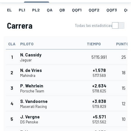
EL
PL1
PL2
QA
QB
QQF1
QQF2
QQF3
QQ
Carrera
Todas las estadísticas
CLA
PILOTO
TIEMPO
PUNTOS
N. Cassidy
1
51'15.991
25
Jaguar
N. de Vries
+1.578
2
18
Mahindra
51'17.569
P. Wehrlein
+2.634
3
15
Porsche Team
51'18.625
S. Vandoorne
+3.838
4
12
Maserati Racing
51'19.829
J. Vergne
+5.571
5
10
DS Penske
51'21.562