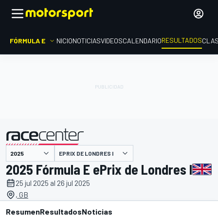
RESULTADOS
FÓRMULA E
INICIO
NOTICIAS
VIDEOS
CALENDARIO
CLAS
EPRIX DE LONDRES I
presentado por
2025 Fórmula E ePrix de Londres I
25 jul 2025 al 26 jul 2025
, GB
Resumen
Resultados
Noticias