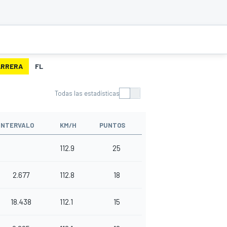
ARRERA
FL
Todas las estadísticas
INTERVALO
KM/H
PUNTOS
112.9
25
2.677
112.8
18
18.438
112.1
15