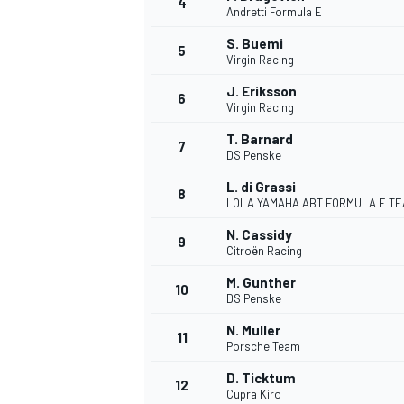
4
Andretti Formula E
S. Buemi
5
Virgin Racing
J. Eriksson
6
Virgin Racing
T. Barnard
7
DS Penske
NASCAR CUP
L. di Grassi
8
LOLA YAMAHA ABT FORMULA E T
N. Cassidy
9
Citroën Racing
M. Gunther
10
DS Penske
N. Muller
11
Porsche Team
D. Ticktum
12
Cupra Kiro