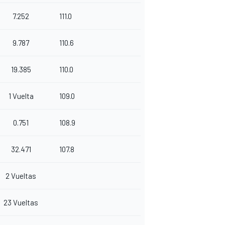
7.252
111.0
9.787
110.6
19.385
110.0
1 Vuelta
109.0
0.751
108.9
32.471
107.8
2 Vueltas
23 Vueltas