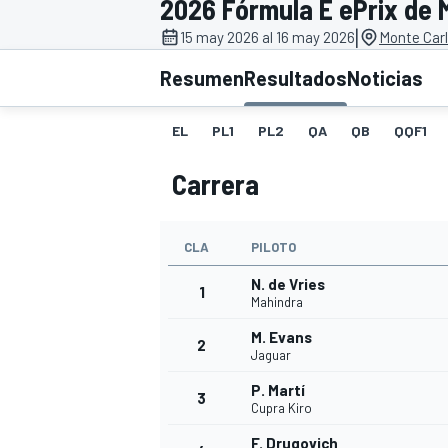
2026 Fórmula E ePrix de 
|
INDYCAR
15 may 2026 al 16 may 2026
Monte Car
Resumen
Resultados
Noticias
EL
PL1
PL2
QA
QB
QQF1
Carrera
CLA
PILOTO
N. de Vries
1
Mahindra
MOTOGP
M. Evans
2
Jaguar
P. Martí
3
Cupra Kiro
F. Drugovich