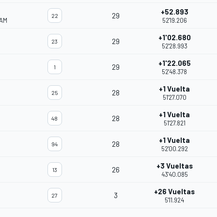
+52.893
29
22
EAM
52'19.206
+1'02.680
29
23
52'28.993
+1'22.065
29
1
52'48.378
+1 Vuelta
28
25
51'27.070
+1 Vuelta
28
48
51'27.821
+1 Vuelta
28
94
52'00.292
+3 Vueltas
26
13
43'40.085
+26 Vueltas
3
27
5'11.924