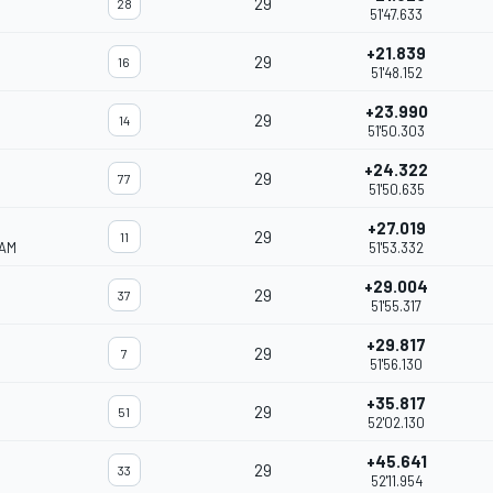
29
28
51'47.633
+21.839
29
16
51'48.152
+23.990
29
14
51'50.303
+24.322
29
77
51'50.635
+27.019
29
11
EAM
51'53.332
+29.004
29
37
51'55.317
+29.817
29
7
51'56.130
+35.817
29
51
52'02.130
+45.641
29
33
52'11.954