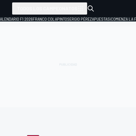
TODOS LOS CAMPEONATOS
ALENDARIO F1 2026
FRANCO COLAPINTO
SERGIO PÉREZ
APUESTAS
¡COMIENZA LA F