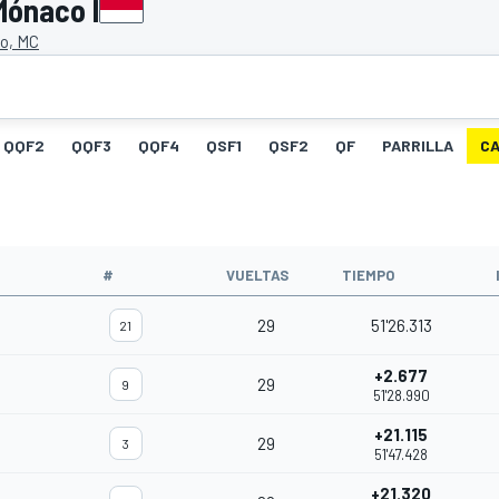
Mónaco I
lo, MC
QQF2
QQF3
QQF4
QSF1
QSF2
QF
PARRILLA
C
#
VUELTAS
TIEMPO
29
51'26.313
21
+2.677
29
9
51'28.990
+21.115
29
3
51'47.428
+21.320