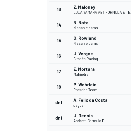
Z. Maloney
FÓRMULA E
13
LOLA YAMAHA ABT FORMULA E T
N. Nato
14
Nissan e.dams
O. Rowland
15
Nissan e.dams
J. Vergne
16
Citroën Racing
E. Mortara
17
Mahindra
P. Wehrlein
18
Porsche Team
WRC
A. Felix da Costa
dnf
Jaguar
J. Dennis
dnf
Andretti Formula E