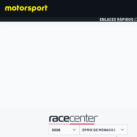
ENLACES RÁPIDOS:
C
FÓRMULA 1
presentado por
EPRIX DE MÓNACO I