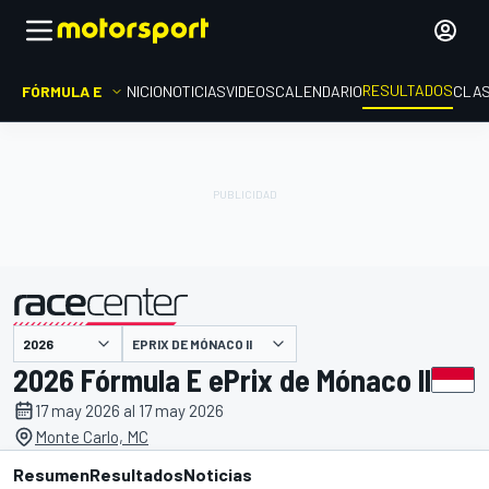
RESULTADOS
FÓRMULA E
INICIO
NOTICIAS
VIDEOS
CALENDARIO
CLAS
EPRIX DE MÓNACO II
presentado por
2026 Fórmula E ePrix de Mónaco II
17 may 2026 al 17 may 2026
Monte Carlo, MC
Resumen
Resultados
Noticias