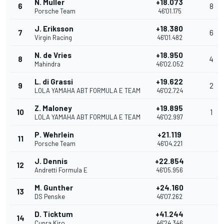
N. Muller
+18.073
6
8
Porsche Team
46'01.175
J. Eriksson
+18.380
7
6
Virgin Racing
46'01.482
N. de Vries
+18.950
8
4
Mahindra
46'02.052
L. di Grassi
+19.622
9
2
LOLA YAMAHA ABT FORMULA E TEAM
46'02.724
Z. Maloney
+19.895
10
1
LOLA YAMAHA ABT FORMULA E TEAM
46'02.997
P. Wehrlein
+21.119
11
Porsche Team
46'04.221
J. Dennis
+22.854
12
Andretti Formula E
46'05.956
M. Gunther
+24.160
13
DS Penske
46'07.262
D. Ticktum
+41.244
14
Cupra Kiro
46'24.346