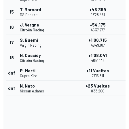
T. Barnard
+45.359
15
DS Penske
46'28.461
J. Vergne
+54.175
16
Citroën Racing
46'37.277
S. Buemi
+1'06.715
17
Virgin Racing
46'49.817
N. Cassidy
+1'08.041
18
Citroën Racing
46'51.143
P. Martí
+11 Vueltas
dnf
Cupra Kiro
27'16.811
N. Nato
+23 Vueltas
dnf
Nissan e.dams
8'33.260