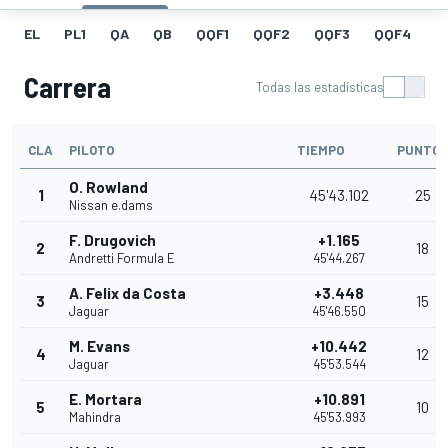
EL
PL1
QA
QB
QQF1
QQF2
QQF3
QQF4
Q
Carrera
Todas las estadísticas
CLA
PILOTO
TIEMPO
PUNTOS
O. Rowland
1
45'43.102
25
Nissan e.dams
F. Drugovich
+1.165
2
18
Andretti Formula E
45'44.267
A. Felix da Costa
+3.448
3
15
Jaguar
45'46.550
M. Evans
+10.442
4
12
Jaguar
45'53.544
E. Mortara
+10.891
5
10
Mahindra
45'53.993