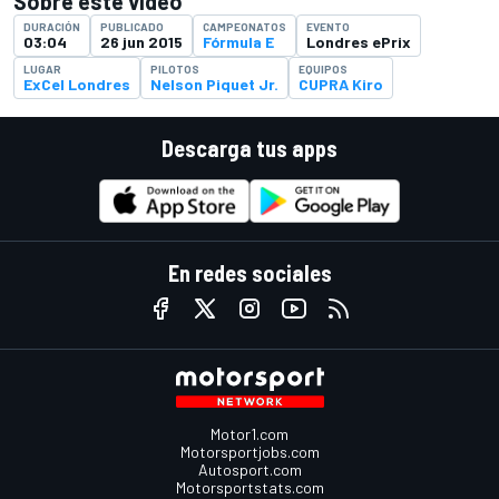
Sobre este video
DURACIÓN
PUBLICADO
CAMPEONATOS
EVENTO
03:04
26 jun 2015
Fórmula E
Londres ePrix
LUGAR
PILOTOS
EQUIPOS
ExCel Londres
Nelson Piquet Jr.
CUPRA Kiro
Descarga tus apps
En redes sociales
Motor1.com
Motorsportjobs.com
Autosport.com
Motorsportstats.com