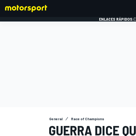
ENLACES RÁPIDOS:
C
FÓRMULA 1
General
Race of Champions
GUERRA DICE QU