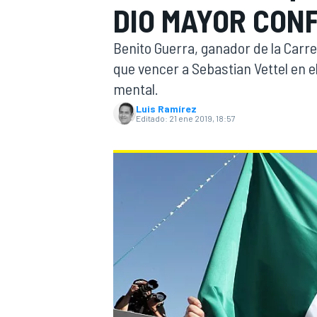
DIO MAYOR CON
INDYCAR
Benito Guerra, ganador de la Carr
que vencer a Sebastian Vettel en el
mental.
Luis Ramírez
Editado:
21 ene 2019, 18:57
MOTOGP