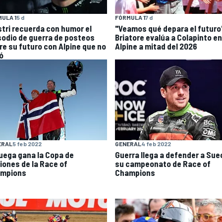
ULA 1
5 d
FÓRMULA 1
7 d
stri recuerda con humor el
"Veamos qué depara el futuro
sodio de guerra de posteos
Briatore evalúa a Colapinto en
re su futuro con Alpine que no
Alpine a mitad del 2026
ó
ERAL
5 feb 2022
GENERAL
4 feb 2022
uega gana la Copa de
Guerra llega a defender a Sue
iones de la Race of
su campeonato de Race of
mpions
Champions