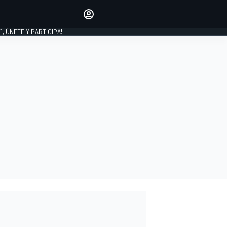
favoritos
Haz que se oiga tu voz
comentando artículos.
1, ÚNETE Y PARTICIPA!
INICIAR SESIÓN
EDICIÓN
LATINOAMÉRICA