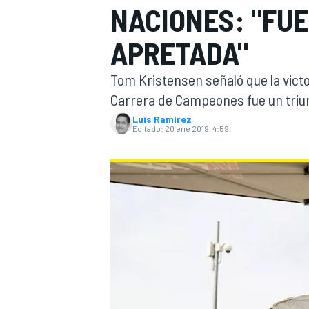
NACIONES: "FU
INDYCAR
APRETADA"
Tom Kristensen señaló que la victo
Carrera de Campeones fue un triu
Luis Ramírez
Editado:
20 ene 2019, 4:59
MOTOGP