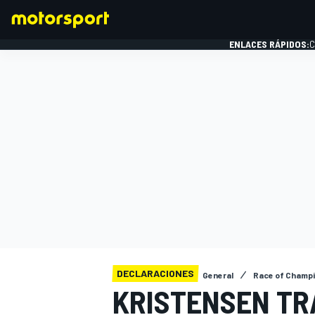
ENLACES RÁPIDOS:
C
FÓRMULA 1
DECLARACIONES
General
Race of Champ
KRISTENSEN TR