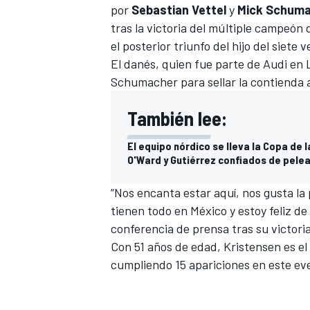
por
Sebastian Vettel
y
Mick Schum
FÓRMULA E
tras la victoria del múltiple campeó
el posterior triunfo del hijo del siete
El danés, quien fue parte de Audi en L
Schumacher para sellar la contienda a
También lee:
El equipo nórdico se lleva la Copa de 
O'Ward y Gutiérrez confiados de pelea
“Nos encanta estar aquí, nos gusta la
tienen todo en México y estoy feliz de 
WRC
conferencia de prensa tras su victoria
Con 51 años de edad, Kristensen es e
cumpliendo 15 apariciones en este ev