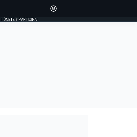
favoritos
Haz que se oiga tu voz
comentando artículos.
1, ÚNETE Y PARTICIPA!
INICIAR SESIÓN
EDICIÓN
LATINOAMÉRICA