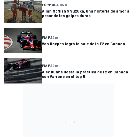
FÓRMULA 1
14 h
Allan McNish y Suzuka, una historia de amor a
pesar de los golpes duros
FIA F2
2 m
Van Hoepen logra la pole de la F2 en Canadá
FIA F2
2 m
Alex Dunne lidera la práctica de F2 en Canadá
con Varrone en el top 5