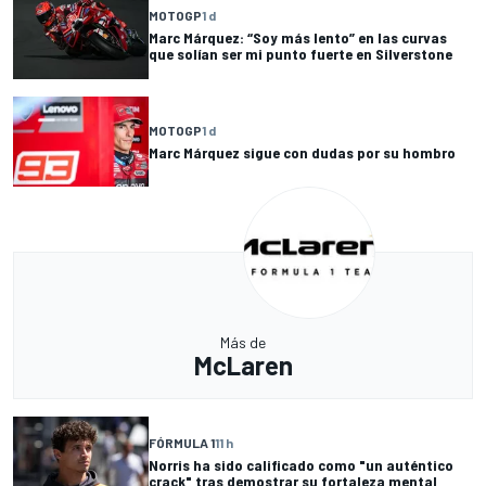
MOTOGP
1 d
Marc Márquez: “Soy más lento” en las curvas
que solían ser mi punto fuerte en Silverstone
MOTOGP
1 d
Marc Márquez sigue con dudas por su hombro
Más de
McLaren
FÓRMULA 1
11 h
Norris ha sido calificado como "un auténtico
crack" tras demostrar su fortaleza mental