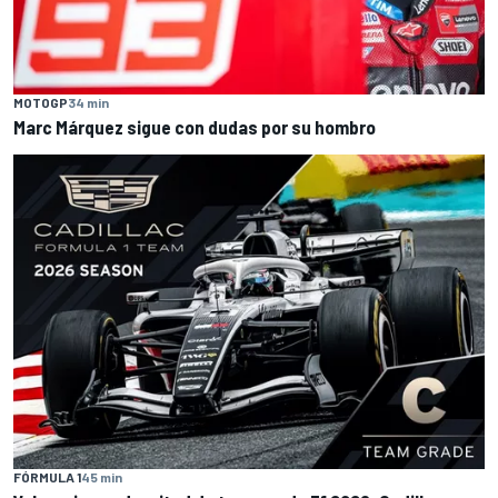
MOTOGP
34 min
Marc Márquez sigue con dudas por su hombro
FÓRMULA 1
45 min