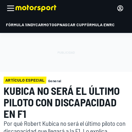
FÓRMULA 1
INDYCAR
MOTOGP
NASCAR CUP
FÓRMULA E
WRC
ARTÍCULO ESPECIAL
General
KUBICA NO SERÁ EL ÚLTIMO
PILOTO CON DISCAPACIDAD
EN F1
Por qué Robert Kubica no será el último piloto con
discapacidad que llegará a la F1. Lo explica