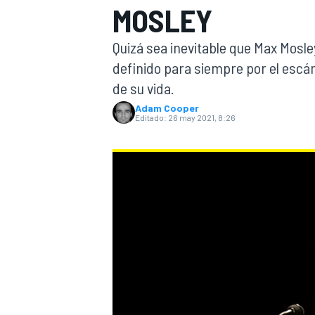
MOSLEY
INDYCAR
Quizá sea inevitable que Max Mosley
definido para siempre por el escán
de su vida.
Adam Cooper
Editado:
26 may 2021, 8:26
MOTOGP