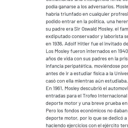
podía ganarse a los adversarios, Mos
FÓRMULA E
habría triunfado en cualquier profre
podido entrar en la política, una her
su padre era Sir Oswald Mosley, el fam
exdiputado conservador y laborista s
en 1936, Adolf Hitler fue el invitado d
Los Mosley fueron internados en 1940,
años de vida con sus padres en la pris
infancia peripatética, moviéndose po
antes de ir a estudiar física a la Uni
casó con ella mientras aún estudiaba.
En 1961, Mosley descubrió el automovi
WRC
entradas para el Trofeo Internacional
deporte motor y una breve prueba en
Pero los fondos económicos no daban 
deporte motor, por lo que se dedicó a
haciendo ejercicios con el ejército terr