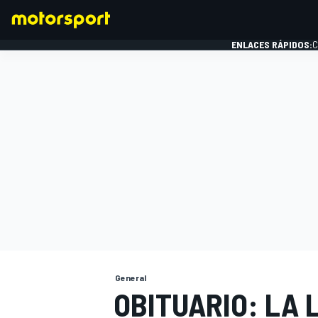
ENLACES RÁPIDOS:
C
FÓRMULA 1
General
OBITUARIO: LA 