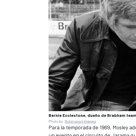
Bernie Ecclestone, dueño de Brabham team
Photo by:
Motorsport Images
Para la temporada de 1969, Mosley adq
un evento en el circuito de Jarama 