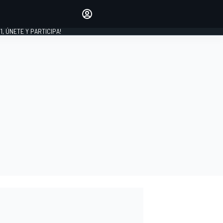
favoritos
Haz que se oiga tu voz
comentando artículos.
1, ÚNETE Y PARTICIPA!
INICIAR SESIÓN
EDICIÓN
LATINOAMÉRICA