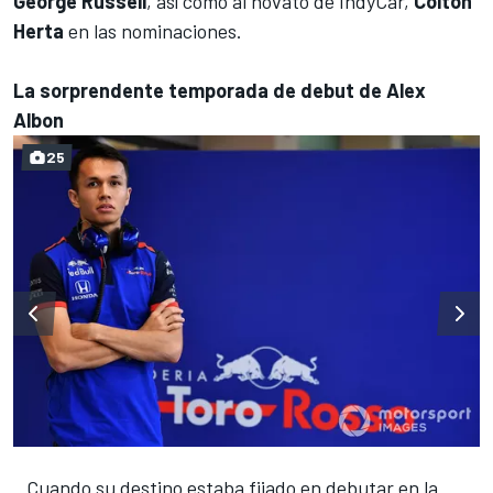
George Russell
, así como al novato de IndyCar,
Colton
Herta
en las nominaciones.
La sorprendente temporada de debut de Alex
Albon
25
Cuando su destino estaba fijado en debutar en la