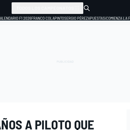
TODOS LOS CAMPEONATOS
ALENDARIO F1 2026
FRANCO COLAPINTO
SERGIO PÉREZ
APUESTAS
¡COMIENZA LA F
AÑOS A PILOTO QUE