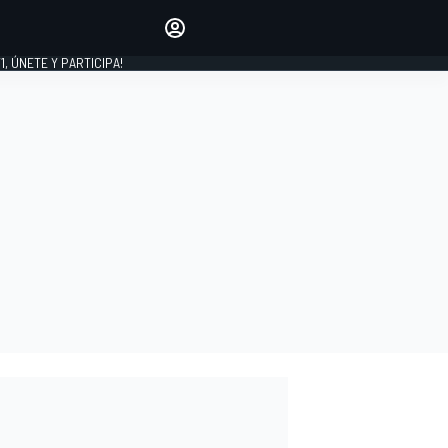
favoritos
Haz que se oiga tu voz
comentando artículos.
1, ÚNETE Y PARTICIPA!
INICIAR SESIÓN
EDICIÓN
LATINOAMÉRICA