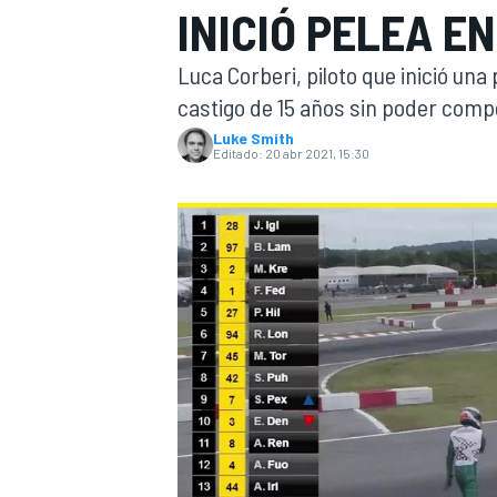
INICIÓ PELEA E
INDYCAR
Luca Corberi, piloto que inició una
castigo de 15 años sin poder compe
Luke Smith
Editado:
20 abr 2021, 15:30
MOTOGP