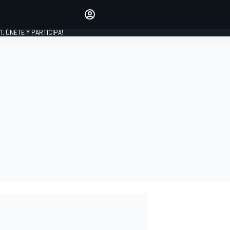
favoritos
Haz que se oiga tu voz
comentando artículos.
1, ÚNETE Y PARTICIPA!
INICIAR SESIÓN
EDICIÓN
LATINOAMÉRICA