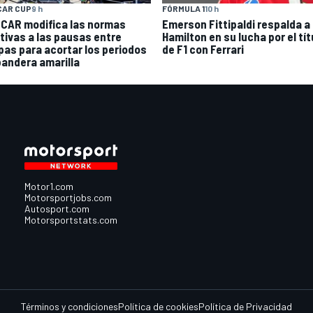
CAR CUP
9 h
FÓRMULA 1
10 h
CAR modifica las normas
Emerson Fittipaldi respalda a
ativas a las pausas entre
Hamilton en su lucha por el tít
pas para acortar los periodos
de F1 con Ferrari
bandera amarilla
Motor1.com
Motorsportjobs.com
Autosport.com
Motorsportstats.com
Términos y condiciones
Política de cookies
Política de Privacidad