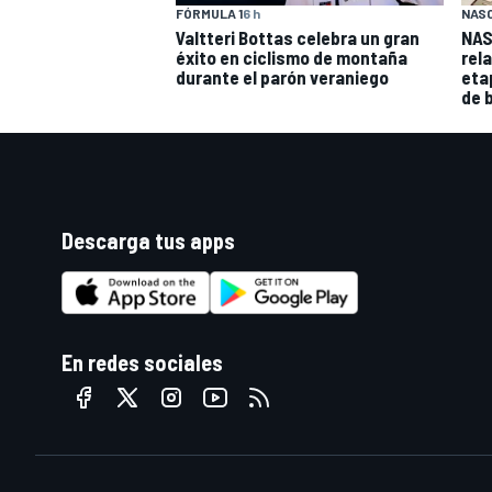
FÓRMULA 1
6 h
NAS
Valtteri Bottas celebra un gran
NAS
éxito en ciclismo de montaña
rel
durante el parón veraniego
eta
de 
Descarga tus apps
MÁS CATEGORÍAS
En redes sociales