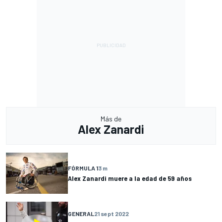
Más de
Alex Zanardi
FÓRMULA 1
3 m
Alex Zanardi muere a la edad de 59 años
GENERAL
21 sept 2022