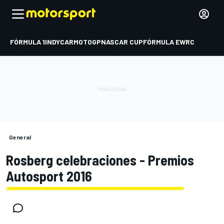
FÓRMULA 1
INDYCAR
MOTOGP
NASCAR CUP
FÓRMULA E
WRC
General
Rosberg celebraciones - Premios
Autosport 2016