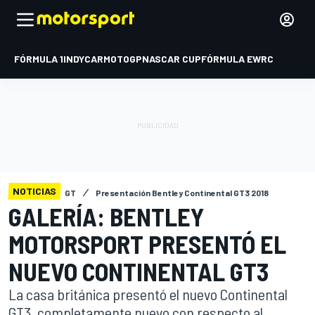
FÓRMULA 1
INDYCAR
MOTOGP
NASCAR CUP
FÓRMULA E
WRC
NOTICIAS
GT
Presentación Bentley Continental GT3 2018
GALERÍA: BENTLEY
MOTORSPORT PRESENTÓ EL
NUEVO CONTINENTAL GT3
La casa británica presentó el nuevo Continental
GT3, completamente nuevo con respecto al