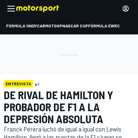
FÓRMULA 1
INDYCAR
MOTOGP
NASCAR CUP
FÓRMULA E
WRC
ENTREVISTA
GT
DE RIVAL DE HAMILTON Y
PROBADOR DE F1 A LA
DEPRESIÓN ABSOLUTA
Franck Perera luchó de igual a igual con Lewis
Hamilton, llegó a las puertas de la F1 y luego se