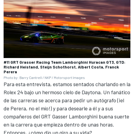
#11 GRT Grasser Racing Team Lamborghini Huracan GT3, GTD:
Richard Heistand, Steijn Schothorst, Albert Costa, Franck
Perera
Photo by: Barry Cantrell / NKP / Motorsport Images
Para esta entrevista, estamos sentados charlando en la
Rolex 24 bajo un hermoso cielo de Daytona. Un fanático
de las carreras se acerca para pedir un autógrafo (¡el
de Perera, no el mío!) y para desearle a él y a sus
compañeros del GRT Gasser Lamborghini buena suerte
en la carrera que empieza dentro de unas horas.
Entonces, ¿cómo dio un giro a su vida?