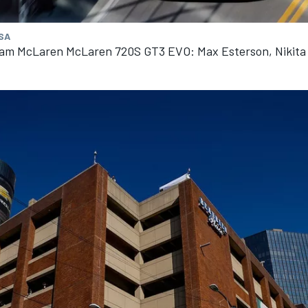
MSA
am McLaren McLaren 720S GT3 EVO: Max Esterson, Nikita