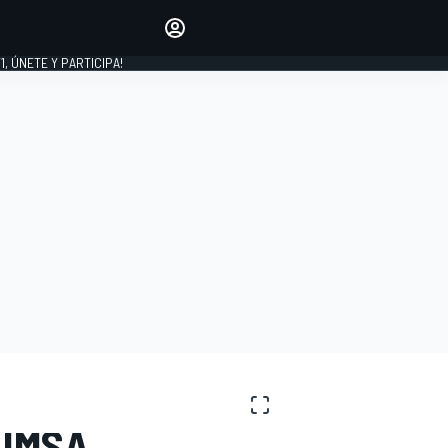
favoritos
Haz que se oiga tu voz
comentando artículos.
1, ÚNETE Y PARTICIPA!
INICIAR SESIÓN
EDICIÓN
LATINOAMÉRICA
 IMSA