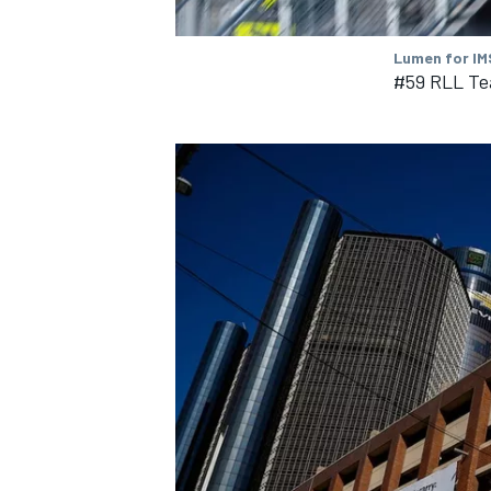
FÓRMULA E
Lumen for I
#59 RLL Te
WRC