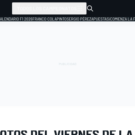
TODOS LOS CAMPEONATOS
ALENDARIO F1 2026
FRANCO COLAPINTO
SERGIO PÉREZ
APUESTAS
¡COMIENZA LA F
E FOTOS
IMSA
Detroit
OTOS DEL VIERNES DE LA