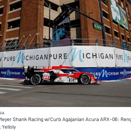
MSA
Meyer Shank Racing w/Curb Agajanian Acura ARX-06: Reng
 Yelloly