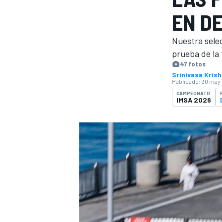
EN D
INDYCAR
Nuestra selec
prueba de la
47 fotos
Srinivasa Kris
Publicado:
30 may 
CAMPEONATO
IMSA 2026
MOTOGP