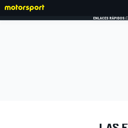
ENLACES RÁPIDOS:
C
FÓRMULA 1
GALERÍAS D
LAS F