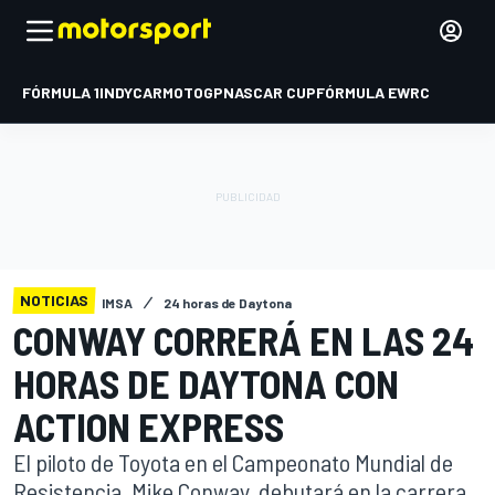
FÓRMULA 1
INDYCAR
MOTOGP
NASCAR CUP
FÓRMULA E
WRC
NOTICIAS
IMSA
24 horas de Daytona
CONWAY CORRERÁ EN LAS 24
HORAS DE DAYTONA CON
ACTION EXPRESS
El piloto de Toyota en el Campeonato Mundial de
Resistencia, Mike Conway, debutará en la carrera