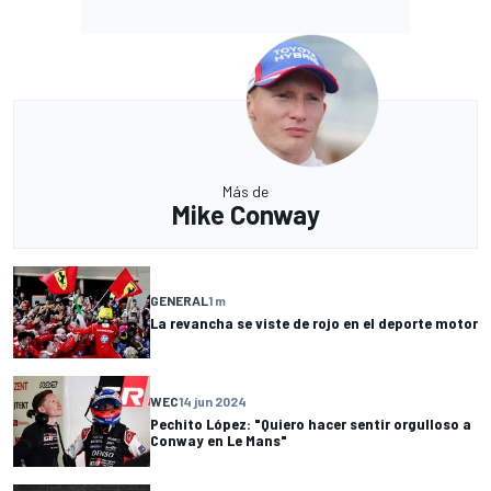
Más de
Mike Conway
GENERAL
1 m
La revancha se viste de rojo en el deporte motor
WEC
14 jun 2024
Pechito López: "Quiero hacer sentir orgulloso a
Conway en Le Mans"