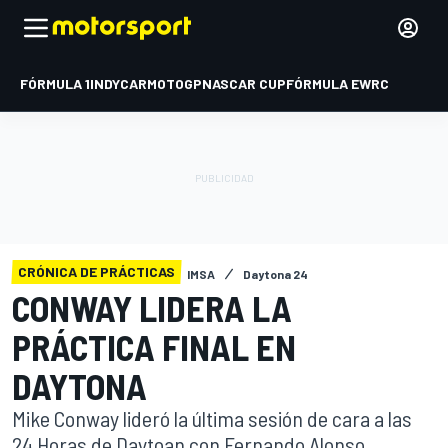
FÓRMULA 1
INDYCAR
MOTOGP
NASCAR CUP
FÓRMULA E
WRC
CRÓNICA DE PRÁCTICAS
IMSA
Daytona 24
CONWAY LIDERA LA
PRÁCTICA FINAL EN
DAYTONA
Mike Conway lideró la última sesión de cara a las
24 Horas de Daytoan con Fernando Alonso