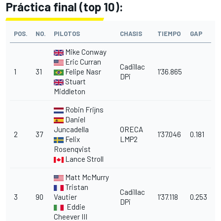
Práctica final (top 10):
POS.
NO.
PILOTOS
CHASIS
TIEMPO
GAP
Mike Conway
Eric Curran
Cadillac
1
31
Felipe Nasr
1'36.865
DPi
Stuart
Middleton
Robin Frijns
Daniel
Juncadella
ORECA
2
37
1'37.046
0.181
Felix
LMP2
Rosenqvist
Lance Stroll
Matt McMurry
Tristan
Cadillac
3
90
Vautier
1'37.118
0.253
DPi
Eddie
Cheever III