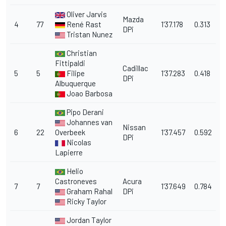
Oliver Jarvis
Mazda
4
77
René Rast
1'37.178
0.313
DPi
Tristan Nunez
Christian
Fittipaldi
Cadillac
5
5
Filipe
1'37.283
0.418
DPi
Albuquerque
Joao Barbosa
Pipo Derani
Johannes van
Nissan
6
22
Overbeek
1'37.457
0.592
DPi
Nicolas
Lapierre
Helio
Castroneves
Acura
7
7
1'37.649
0.784
Graham Rahal
DPi
Ricky Taylor
Jordan Taylor