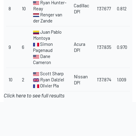
Ryan Hunter-
Cadillac
8
10
Reay
1'37.677
0.812
DPi
Renger van
der Zande
Juan Pablo
Montoya
Simon
Acura
9
6
1'37.835
0.970
Pagenaud
DPi
Dane
Cameron
Scott Sharp
Nissan
10
2
Ryan Dalziel
1'37.874
1.009
DPi
Olivier Pla
Click here to see full results