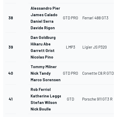
Alessandro Pier Guidi
James Calado
38
GTD PRO
Ferrari 488 GT3
Daniel Serra
Davide Rigon
Dan Goldburg
Hikaru Abe
39
LMP3
Ligier JS P320
Garrett Grist
Nicolas Pino
Tommy Milner
40
Nick Tandy
GTD PRO
Corvette C8.R GTD
Marco Sorensen
Rob Ferriol
Katherine Legge
41
GTD
Porsche 911 GT3 R
Stefan Wilson
Nick Boulle