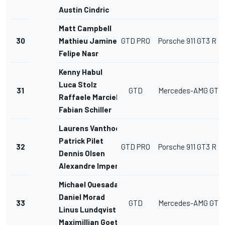
Austin Cindric
Matt Campbell
30
Mathieu Jaminet
GTD PRO
Porsche 911 GT3 R
Felipe Nasr
Kenny Habul
Luca Stolz
31
GTD
Mercedes-AMG GT3
Raffaele Marciello
Fabian Schiller
Laurens Vanthoor
Patrick Pilet
32
GTD PRO
Porsche 911 GT3 R
Dennis Olsen
Alexandre Imperatori
Michael Quesada
Daniel Morad
33
GTD
Mercedes-AMG GT3
Linus Lundqvist
Maximillian Goetz