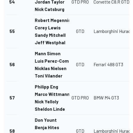
54
Jordan Taylor
GTD PRO
Corvette C8.R GTD
Nick Catsburg
Robert Megennis
Corey Lewis
55
GTD
Lamborghini Hurac
Sandy Mitchell
Jeff Westphal
Mann Simon
Luis Perez-Companc
56
GTD
Ferrari 488 GT3
Nicklas Nielsen
Toni Vilander
Philipp Eng
Marco Wittmann
57
GTD PRO
BMW M4 GT3
Nick Yelloly
Sheldon Linde
Don Yount
Benja Hites
58
GTD
Lamborghini Hurac