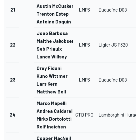
Austin McCusker
21
LMP3
Duqueine D08
Trenton Estep
Antoine Doquin
Joao Barbosa
Malthe Jakobsen
22
LMP3
Ligier JS P320
Seb Priaulx
Lance Willsey
Orey Fidani
Kuno Wittmer
23
LMP3
Duqueine D08
Lars Kern
Matthew Bell
Marco Mapelli
Andrea Caldarelli
24
GTD PRO
Lamborghini Hurac
Mirko Bortolotti
Rolf Ineichen
Cooper MacNeil