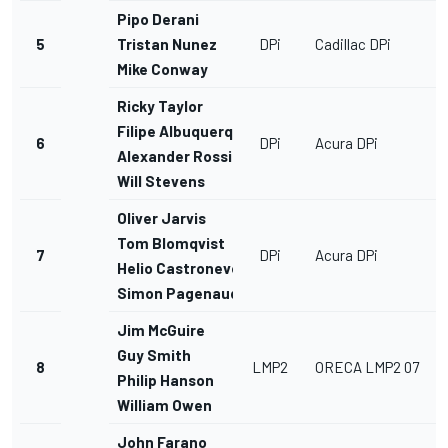
Pipo Derani
5
Tristan Nunez
DPi
Cadillac DPi
Mike Conway
Ricky Taylor
Filipe Albuquerque
6
DPi
Acura DPi
Alexander Rossi
Will Stevens
Oliver Jarvis
Tom Blomqvist
7
DPi
Acura DPi
Helio Castroneves
Simon Pagenaud
Jim McGuire
Guy Smith
8
LMP2
ORECA LMP2 07
Philip Hanson
William Owen
John Farano