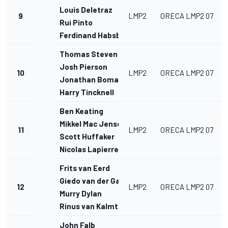
Louis Deletraz
9
LMP2
ORECA LMP2 07
Rui Pinto
Ferdinand Habsburg
Thomas Steven
Josh Pierson
10
LMP2
ORECA LMP2 07
Jonathan Bomarito
Harry Tincknell
Ben Keating
Mikkel Mac Jensen
11
LMP2
ORECA LMP2 07
Scott Huffaker
Nicolas Lapierre
Frits van Eerd
Giedo van der Garde
12
LMP2
ORECA LMP2 07
Murry Dylan
Rinus van Kalmthout
John Falb