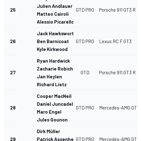
Julien Andlauer
25
GTD PRO
Porsche 911 GT3 R
Matteo Cairoli
Alessio Picarello
Jack Hawksworth
26
Ben Barnicoat
GTD PRO
Lexus RC F GT3
Kyle Kirkwood
Ryan Hardwick
Zacharie Robichon
27
GTD
Porsche 911 GT3 R
Jan Heylen
Richard Lietz
Cooper MacNeil
Daniel Juncadella
28
GTD PRO
Mercedes-AMG GT3
Maro Engel
Jules Gounon
Dirk Müller
29
Patrick Assenheimer
GTD PRO
Mercedes-AMG GT3