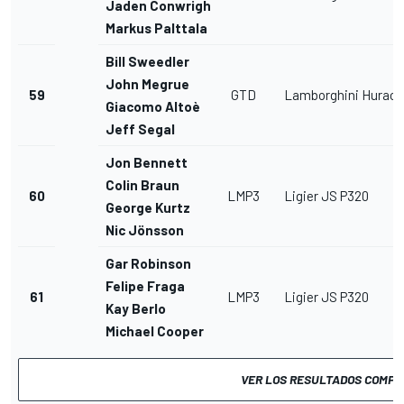
Jaden Conwright
Markus Palttala
Bill Sweedler
John Megrue
59
GTD
Lamborghini Hurac
Giacomo Altoè
Jeff Segal
Jon Bennett
Colin Braun
60
LMP3
Ligier JS P320
George Kurtz
Nic Jönsson
Gar Robinson
Felipe Fraga
61
LMP3
Ligier JS P320
Kay Berlo
Michael Cooper
VER LOS RESULTADOS COMPL