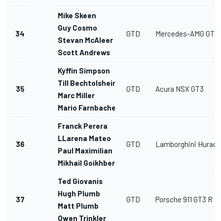
Mike Skeen
Guy Cosmo
34
GTD
Mercedes-AMG GT3
Stevan McAleer
Scott Andrews
Kyffin Simpson
Till Bechtolsheimer
35
GTD
Acura NSX GT3
Marc Miller
Mario Farnbacher
Franck Perera
LLarena Mateo
36
GTD
Lamborghini Hurac
Paul Maximilian
Mikhail Goikhberg
Ted Giovanis
Hugh Plumb
37
GTD
Porsche 911 GT3 R
Matt Plumb
Owen Trinkler