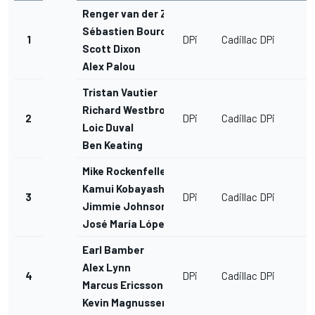
Renger van der Zande
Sébastien Bourdais
1
DPi
Cadillac DPi
Scott Dixon
Alex Palou
Tristan Vautier
Richard Westbrook
2
DPi
Cadillac DPi
Loic Duval
Ben Keating
Mike Rockenfeller
Kamui Kobayashi
3
DPi
Cadillac DPi
Jimmie Johnson
José María López
Earl Bamber
Alex Lynn
4
DPi
Cadillac DPi
Marcus Ericsson
Kevin Magnussen