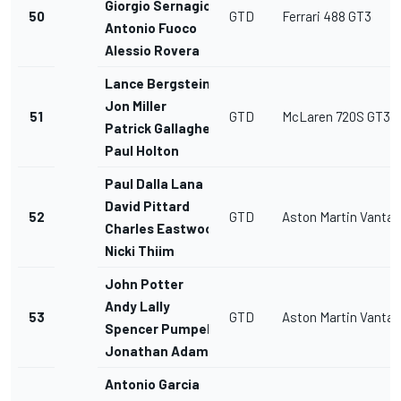
Giorgio Sernagiotto
50
GTD
Ferrari 488 GT3
Antonio Fuoco
Alessio Rovera
Lance Bergstein
Jon Miller
51
GTD
McLaren 720S GT3
Patrick Gallagher
Paul Holton
Paul Dalla Lana
David Pittard
52
GTD
Aston Martin Vanta
Charles Eastwood
Nicki Thiim
John Potter
Andy Lally
53
GTD
Aston Martin Vanta
Spencer Pumpelly
Jonathan Adam
Antonio Garcia