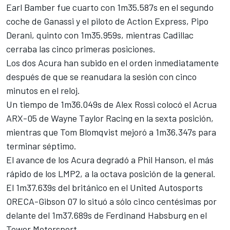
Earl Bamber
fue cuarto con 1m35.587s en el segundo
coche de Ganassi y el piloto de Action Express,
Pipo
Derani
, quinto con 1m35.959s, mientras Cadillac
cerraba las cinco primeras posiciones.
Los dos Acura han subido en el orden inmediatamente
después de que se reanudara la sesión con cinco
minutos en el reloj.
Un tiempo de 1m36.049s de Alex Rossi colocó el Acrua
ARX-05 de
Wayne Taylor Racing
en la sexta posición,
mientras que
Tom Blomqvist
mejoró a 1m36.347s para
terminar séptimo.
El avance de los Acura degradó a Phil Hanson, el más
rápido de los LMP2, a la octava posición de la general.
El 1m37.639s del británico en el
United Autosports
ORECA-Gibson 07 lo situó a sólo cinco centésimas por
delante del 1m37.689s de
Ferdinand Habsburg
en el
Tower Motorsport.