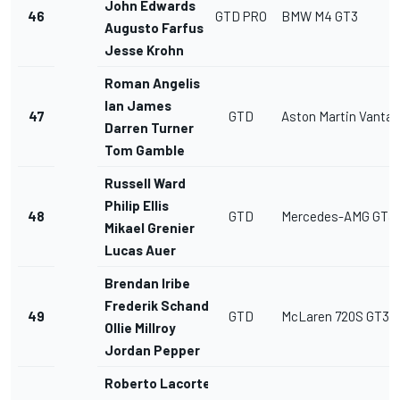
John Edwards
46
GTD PRO
BMW M4 GT3
Augusto Farfus
Jesse Krohn
Roman Angelis
Ian James
47
GTD
Aston Martin Vanta
Darren Turner
Tom Gamble
Russell Ward
Philip Ellis
48
GTD
Mercedes-AMG GT3
Mikael Grenier
Lucas Auer
Brendan Iribe
Frederik Schandorff
49
GTD
McLaren 720S GT3
Ollie Millroy
Jordan Pepper
Roberto Lacorte