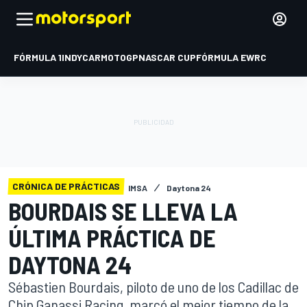
FÓRMULA 1
INDYCAR
MOTOGP
NASCAR CUP
FÓRMULA E
WRC
CRÓNICA DE PRÁCTICAS
IMSA
Daytona 24
BOURDAIS SE LLEVA LA
ÚLTIMA PRÁCTICA DE
DAYTONA 24
Sébastien Bourdais, piloto de uno de los Cadillac de
Chip Ganassi Racing, marcó el mejor tiempo de la