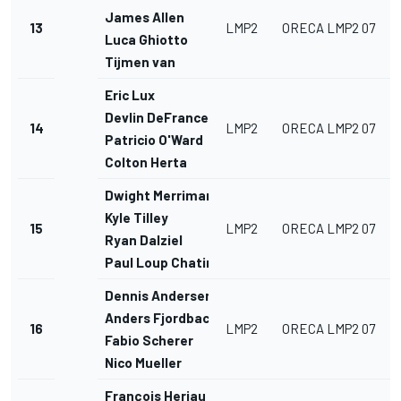
James Allen
13
LMP2
ORECA LMP2 07
Luca Ghiotto
Tijmen van
Eric Lux
Devlin DeFrancesco
14
LMP2
ORECA LMP2 07
Patricio O'Ward
Colton Herta
Dwight Merriman
Kyle Tilley
15
LMP2
ORECA LMP2 07
Ryan Dalziel
Paul Loup Chatin
Dennis Andersen
Anders Fjordbach
16
LMP2
ORECA LMP2 07
Fabio Scherer
Nico Mueller
François Heriau