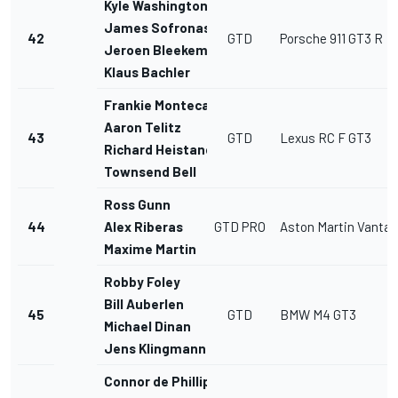
Kyle Washington
James Sofronas
42
GTD
Porsche 911 GT3 R
Jeroen Bleekemolen
Klaus Bachler
Frankie Montecalvo
Aaron Telitz
43
GTD
Lexus RC F GT3
Richard Heistand
Townsend Bell
Ross Gunn
44
Alex Riberas
GTD PRO
Aston Martin Vanta
Maxime Martin
Robby Foley
Bill Auberlen
45
GTD
BMW M4 GT3
Michael Dinan
Jens Klingmann
Connor de Phillippi