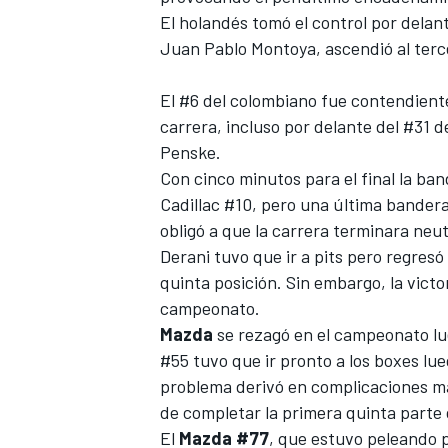
El holandés tomó el control por del
FÓRMULA E
Juan Pablo Montoya
, ascendió al terc
El #6 del colombiano fue contendiente
carrera, incluso por delante del #31 
Penske.
Con cinco minutos para el final la ba
Cadillac #10, pero una última bander
obligó a que la carrera terminara neu
Derani tuvo que ir a pits pero regresó
quinta posición. Sin embargo, la victo
campeonato.
WRC
Mazda
se rezagó en el campeonato lu
#55 tuvo que ir pronto a los boxes lue
problema derivó en complicaciones may
de completar la primera quinta parte 
El
Mazda #77
, que estuvo peleando po