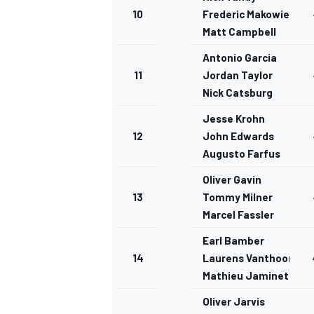
10
Frederic Makowiecki
Matt Campbell
Antonio Garcia
11
Jordan Taylor
Nick Catsburg
Jesse Krohn
12
John Edwards
Augusto Farfus
Oliver Gavin
13
Tommy Milner
Marcel Fassler
Earl Bamber
14
Laurens Vanthoor
Mathieu Jaminet
Oliver Jarvis