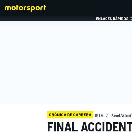
ENLACES RÁPIDOS:
C
FÓRMULA 1
CRÓNICA DE CARRERA
IMSA
Road Atlanta
FINAL ACCIDENT