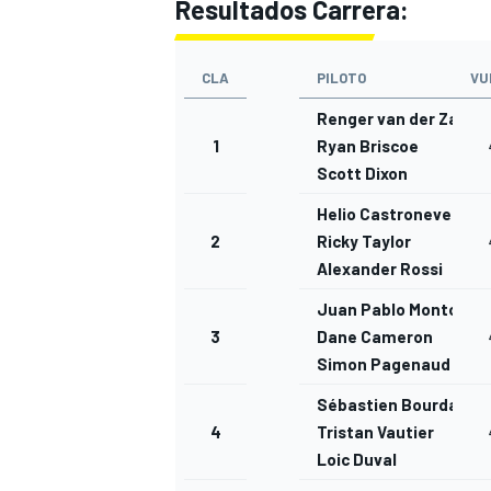
Resultados Carrera:
CLA
PILOTO
VU
Renger van der Zande
1
Ryan Briscoe
Scott Dixon
Helio Castroneves
2
Ricky Taylor
Alexander Rossi
Juan Pablo Montoya
MÁS CATEGORÍAS
3
Dane Cameron
Simon Pagenaud
Sébastien Bourdais
4
Tristan Vautier
Loic Duval