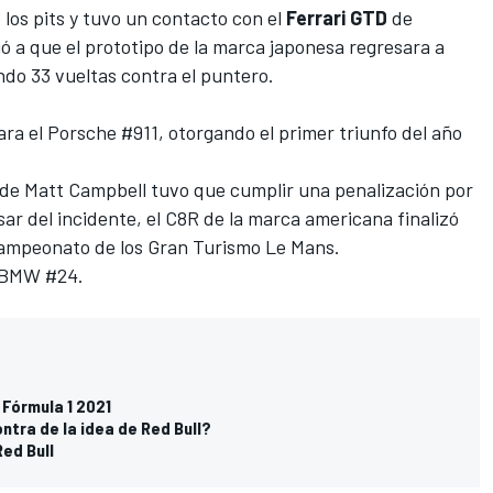
 los pits y tuvo un contacto con el
Ferrari GTD
de
gó a que el prototipo de la marca japonesa regresara a
ndo 33 vueltas contra el puntero.
ara el Porsche #911, otorgando el primer triunfo del año
2 de Matt Campbell tuvo que cumplir una penalización por
sar del incidente, el C8R de la marca americana finalizó
campeonato de los Gran Turismo Le Mans.
l BMW #24.
 Fórmula 1 2021
ontra de la idea de Red Bull?
ed Bull