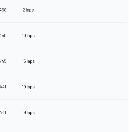
458
2 laps
450
10 laps
445
15 laps
441
19 laps
441
19 laps