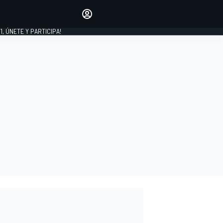
favoritos
Haz que se oiga tu voz
comentando artículos.
1, ÚNETE Y PARTICIPA!
INICIAR SESIÓN
EDICIÓN
LATINOAMÉRICA