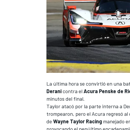
NASCAR CUP
La última hora se convirtió en una b
Derani
contra el
Acura Penske de Ri
minutos del final.
Taylor atacó por la parte interna a D
trompearon, pero el Acura regresó al 
de
Wayne Taylor Racing
manejado en
provocando el penúltimo encadenami