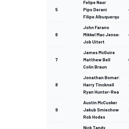
Felipe Nasr
5
Pipo Derani
Filipe Albuquerque
John Farano
6
Mikkel Mac Jensen
Job Uitert
James McGuire
7
Matthew Bell
Colin Braun
Jonathan Bomarito
8
Harry Tincknell
Ryan Hunter-Reay
Austin McCusker
9
Jakub Smiechowski
Rob Hodes
Nick Tandy