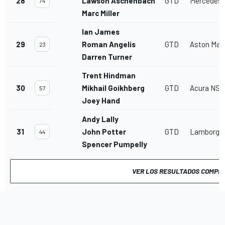
28
Lawson Aschenbach
GTD
Mercedes
74
Marc Miller
Ian James
29
Roman Angelis
GTD
Aston Mar
23
Darren Turner
Trent Hindman
30
Mikhail Goikhberg
GTD
Acura NSX
57
Joey Hand
Andy Lally
31
John Potter
GTD
Lamborghi
44
Spencer Pumpelly
VER LOS RESULTADOS COMPL