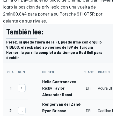
logró la posición de privilegio con una vuelta de
2min00.844 para poner a su Porsche 911 GT3R por
delante de sus rivales.
También lee:
Pérez: si quedo fuera de la F1, puedo irme con orgullo
VIDEOS: el resbaladizo viernes del GP de Turquía
Horner: la parrilla completa da tiempo a Red Bull para
decidir
CLA
NUM
PILOTO
CLASE
CHASIS
Helio Castroneves
1
Ricky Taylor
DPi
Acura DPi
7
Alexander Rossi
Renger van der Zande
2
Ryan Briscoe
DPi
Cadillac DP
10