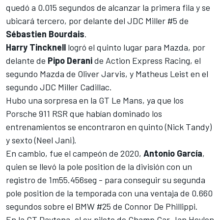
quedó a 0.015 segundos de alcanzar la primera fila y se
ubicará tercero, por delante del JDC Miller #5 de
Sébastien Bourdais
.
Harry Tincknell
logró el quinto lugar para Mazda, por
delante de
Pipo Derani
de Action Express Racing, el
segundo Mazda de Oliver Jarvis, y Matheus Leist en el
segundo JDC Miller Cadillac.
Hubo una sorpresa en la GT Le Mans, ya que los
Porsche 911 RSR que habían dominado los
entrenamientos se encontraron en quinto (Nick Tandy)
y sexto (Neel Jani).
En cambio, fue el campeón de 2020,
Antonio García
,
quien se llevó la pole position de la división con un
registro de 1m55.456seg - para conseguir su segunda
pole position de la temporada con una ventaja de 0.660
segundos sobre el BMW #25 de Connor De Phillippi.
En la GT Daytona, el ex piloto de Champ Car Jan Heylen