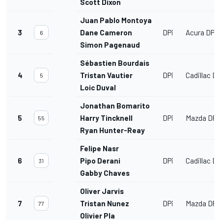
Scott Dixon
Juan Pablo Montoya
3
Dane Cameron
DPi
Acura DPi
6
Simon Pagenaud
Sébastien Bourdais
4
Tristan Vautier
DPi
Cadillac DP
5
Loic Duval
Jonathan Bomarito
5
Harry Tincknell
DPi
Mazda DPi
55
Ryan Hunter-Reay
Felipe Nasr
6
Pipo Derani
DPi
Cadillac DP
31
Gabby Chaves
Oliver Jarvis
7
Tristan Nunez
DPi
Mazda DPi
77
Olivier Pla