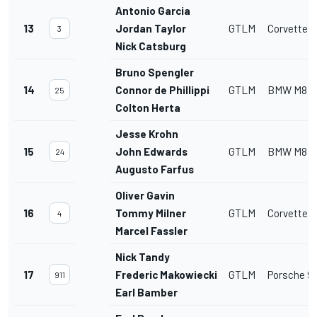
Antonio Garcia
13
Jordan Taylor
GTLM
Corvette C
3
Nick Catsburg
Bruno Spengler
14
Connor de Phillippi
GTLM
BMW M8 G
25
Colton Herta
Jesse Krohn
15
John Edwards
GTLM
BMW M8 G
24
Augusto Farfus
Oliver Gavin
16
Tommy Milner
GTLM
Corvette C
4
Marcel Fassler
Nick Tandy
17
Frederic Makowiecki
GTLM
Porsche 91
911
Earl Bamber