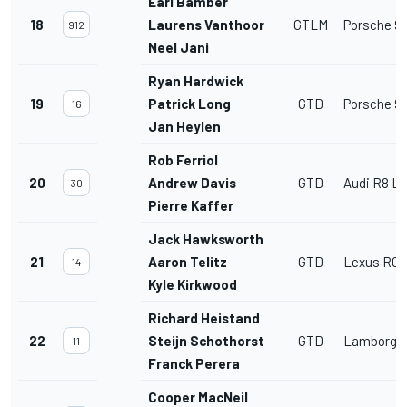
Earl Bamber
18
Laurens Vanthoor
GTLM
Porsche 91
912
Neel Jani
Ryan Hardwick
19
Patrick Long
GTD
Porsche 91
16
Jan Heylen
Rob Ferriol
20
Andrew Davis
GTD
Audi R8 L
30
Pierre Kaffer
Jack Hawksworth
21
Aaron Telitz
GTD
Lexus RC 
14
Kyle Kirkwood
Richard Heistand
22
Steijn Schothorst
GTD
Lamborghi
11
Franck Perera
Cooper MacNeil