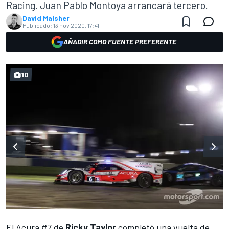
Racing. Juan Pablo Montoya arrancará tercero.
David Malsher
Publicado:
13 nov 2020, 17:41
AÑADIR COMO FUENTE PREFERENTE
10
El Acura #7 de
Ricky Taylor
completó una vuelta de