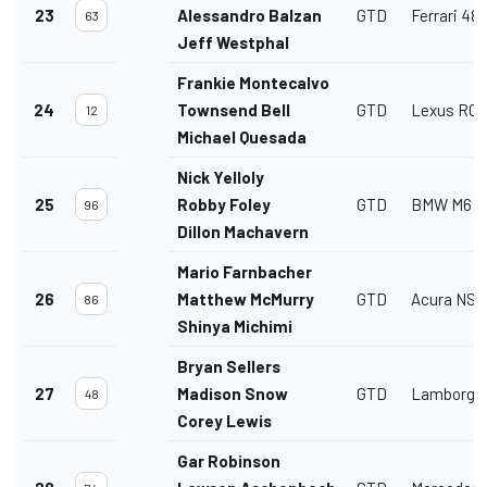
23
Alessandro Balzan
GTD
Ferrari 48
63
Jeff Westphal
Frankie Montecalvo
24
Townsend Bell
GTD
Lexus RC 
12
Michael Quesada
Nick Yelloly
25
Robby Foley
GTD
BMW M6 G
96
Dillon Machavern
Mario Farnbacher
26
Matthew McMurry
GTD
Acura NSX
86
Shinya Michimi
Bryan Sellers
27
Madison Snow
GTD
Lamborghi
48
Corey Lewis
Gar Robinson