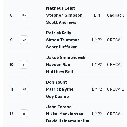
Matheus Leist
8
Stephen Simpson
DPi
Cadillac DP
85
Scott Andrews
Patrick Kelly
9
Simon Trummer
LMP2
ORECA LM
52
Scott Huffaker
Jakub Smiechowski
10
Naveen Rao
LMP2
ORECA LM
51
Matthew Bell
Don Yount
11
Patrick Byrne
LMP2
ORECA LM
38
Guy Cosmo
John Farano
12
Mikkel Mac Jensen
LMP2
ORECA LM
8
David Heinemeier Hansson