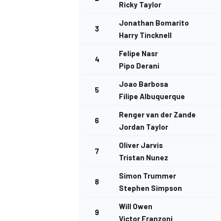
Ricky Taylor
Jonathan Bomarito
3
Harry Tincknell
Felipe Nasr
4
Pipo Derani
Joao Barbosa
5
Filipe Albuquerque
Renger van der Zande
6
Jordan Taylor
Oliver Jarvis
7
Tristan Nunez
Simon Trummer
8
Stephen Simpson
Will Owen
9
Victor Franzoni