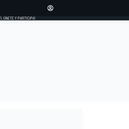
favoritos
Haz que se oiga tu voz
comentando artículos.
1, ÚNETE Y PARTICIPA!
INICIAR SESIÓN
EDICIÓN
LATINOAMÉRICA