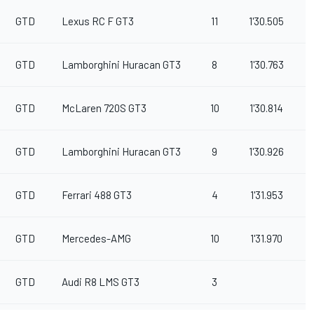
GTD
Lexus RC F GT3
11
1'30.505
1
GTD
Lamborghini Huracan GT3
8
1'30.763
1
GTD
McLaren 720S GT3
10
1'30.814
1
GTD
Lamborghini Huracan GT3
9
1'30.926
1
GTD
Ferrari 488 GT3
4
1'31.953
1
GTD
Mercedes-AMG
10
1'31.970
1
GTD
Audi R8 LMS GT3
3