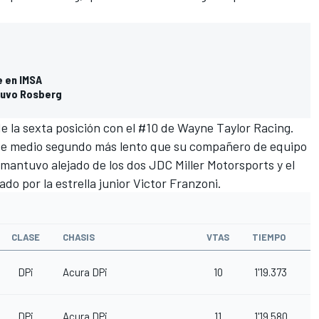
e en IMSA
tuvo Rosberg
 la sexta posición con el #10 de Wayne Taylor Racing.
e medio segundo más lento que su compañero de equipo
mantuvo alejado de los dos JDC Miller Motorsports y el
do por la estrella junior Victor Franzoni.
CLASE
CHASIS
VTAS
TIEMPO
G
DPi
Acura DPi
10
1'19.373
DPi
Acura DPi
11
1'19.580
0