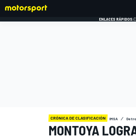
ENLACES RÁPIDOS:
C
FÓRMULA 1
CRÓNICA DE CLASIFICACIÓN
IMSA
Detro
MONTOYA LOGRA