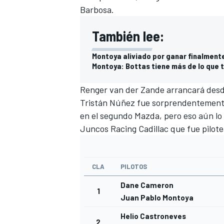
Barbosa.
FÓRMULA E
También lee:
Montoya aliviado por ganar finalment
Montoya: Bottas tiene más de lo que 
Renger van der Zande arrancará desde
Tristán Núñez fue sorprendentement
en el segundo Mazda, pero eso aún lo 
Juncos Racing Cadillac que fue pilotea
WRC
CLA
PILOTOS
Dane Cameron
1
Juan Pablo Montoya
Helio Castroneves
2