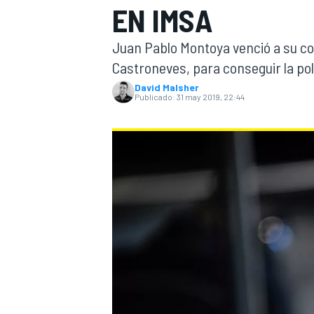
EN IMSA
INDYCAR
Juan Pablo Montoya venció a su c
Castroneves, para conseguir la pol
David Malsher
Publicado:
31 may 2019, 22:44
MOTOGP