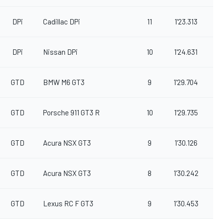
DPi
Cadillac DPi
11
1'23.313
3
DPi
Nissan DPi
10
1'24.631
5
GTD
BMW M6 GT3
9
1'29.704
1
GTD
Porsche 911 GT3 R
10
1'29.735
1
GTD
Acura NSX GT3
9
1'30.126
1
GTD
Acura NSX GT3
8
1'30.242
1
GTD
Lexus RC F GT3
9
1'30.453
1