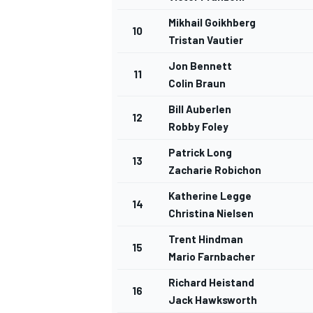
Mikhail Goikhberg
10
Tristan Vautier
Jon Bennett
11
Colin Braun
Bill Auberlen
12
Robby Foley
Patrick Long
13
Zacharie Robichon
Katherine Legge
MÁS CATEGORÍAS
14
Christina Nielsen
Trent Hindman
15
Mario Farnbacher
Richard Heistand
16
Jack Hawksworth