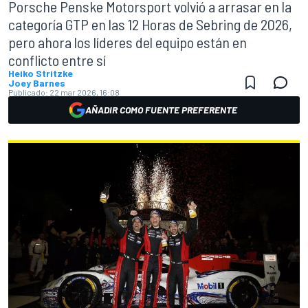
Porsche Penske Motorsport volvió a arrasar en la
categoría GTP en las 12 Horas de Sebring de 2026,
pero ahora los líderes del equipo están en
conflicto entre sí
Heiko Stritzke
Joey Barnes
Publicado:
22 mar 2026, 16:08
AÑADIR COMO FUENTE PREFERENTE