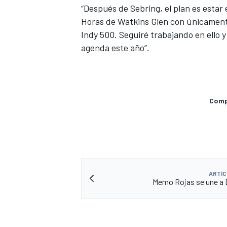
“Después de Sebring, el plan es estar
FÓRMULA E
Horas de Watkins Glen con únicamente 
Indy 500. Seguiré trabajando en ello y
agenda este año”.
Compa
WRC
ARTÍC
Memo Rojas se une a 