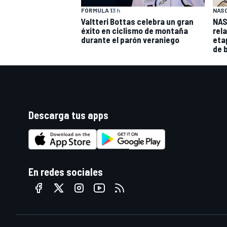
FÓRMULA 1
3 h
NAS
Valtteri Bottas celebra un gran
NAS
éxito en ciclismo de montaña
rel
durante el parón veraniego
eta
de 
Descarga tus apps
En redes sociales