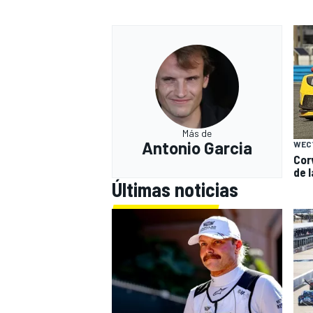
Más de
Antonio Garcia
WEC
Cor
de 
Últimas noticias
MÁS CATEGORÍAS