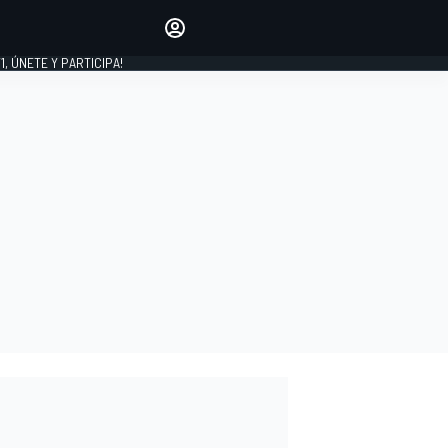
favoritos
Haz que se oiga tu voz
comentando artículos.
1, ÚNETE Y PARTICIPA!
INICIAR SESIÓN
EDICIÓN
LATINOAMÉRICA