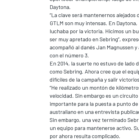
Daytona.
“La clave será mantenernos alejados de
GTLM son muy intensas. En Daytona, p
luchaba por la victoria. Hicimos un bu
ser muy apretado en Sebring”, expres
acompañó al danés Jan Magnussen y a
con el número 3.
NASCAR CUP
En 2014, la suerte no estuvo de lado 
como Sebring. Ahora cree que el equip
difíciles de la campaña y salir victorio
“He realizado un montón de kilómetros
velocidad. Sin embargo es un circuito
importante para la puesta a punto de t
australiano en una entrevista publicada 
Sin embargo, una vez terminado Sebr
un equipo para mantenerse activo. Su 
por ahora resulta complicado.