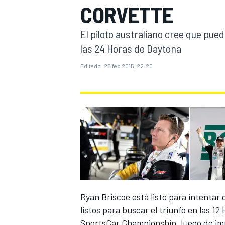
CORVETTE
INDYCAR
El piloto australiano cree que pue
las 24 Horas de Daytona
Editado:
25 feb 2015, 22:20
MOTOGP
Ryan Briscoe está listo para intentar 
listos para buscar el triunfo en las 
SportsCar Championship, luego de imp