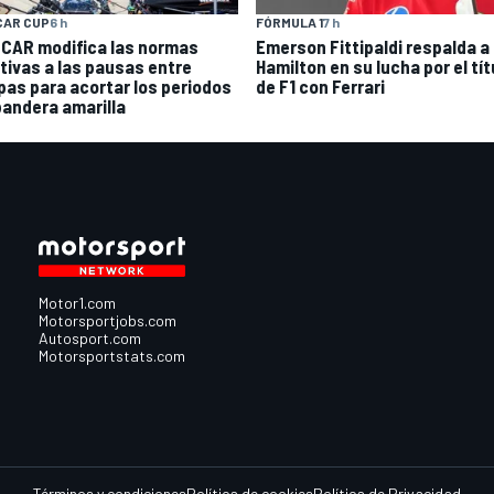
CAR CUP
6 h
FÓRMULA 1
7 h
CAR modifica las normas
Emerson Fittipaldi respalda a
ativas a las pausas entre
Hamilton en su lucha por el tít
pas para acortar los periodos
de F1 con Ferrari
bandera amarilla
Motor1.com
Motorsportjobs.com
Autosport.com
Motorsportstats.com
Términos y condiciones
Política de cookies
Política de Privacidad