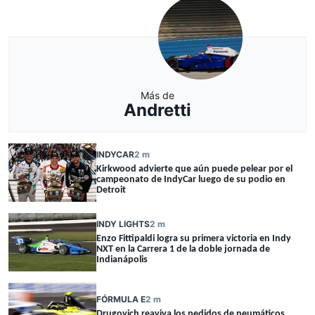
Más de
Andretti
INDYCAR
2 m
Kirkwood advierte que aún puede pelear por el
campeonato de IndyCar luego de su podio en
Detroit
INDY LIGHTS
2 m
Enzo Fittipaldi logra su primera victoria en Indy
NXT en la Carrera 1 de la doble jornada de
Indianápolis
FÓRMULA E
2 m
Drugovich reaviva los pedidos de neumáticos