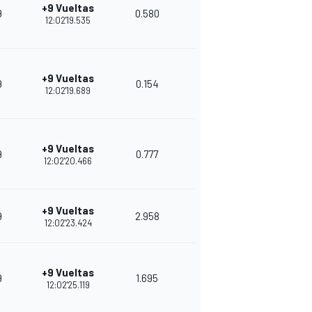
+9 Vueltas
9
0.580
8
31
12:02'19.535
+9 Vueltas
9
0.154
8
29
12:02'19.689
+9 Vueltas
9
0.777
8
24
12:02'20.466
+9 Vueltas
9
2.958
12
27
12:02'23.424
+9 Vueltas
9
1.695
8
26
12:02'25.119