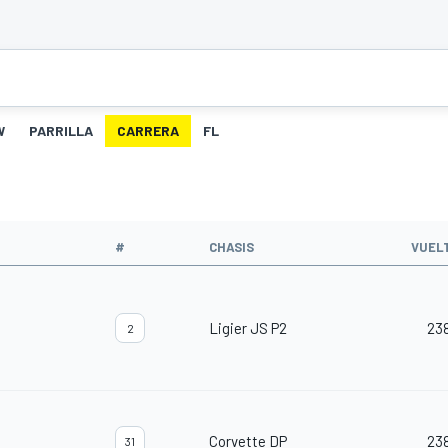
W
PARRILLA
CARRERA
FL
#
CHASIS
VUEL
Ligier JS P2
23
2
Corvette DP
23
31