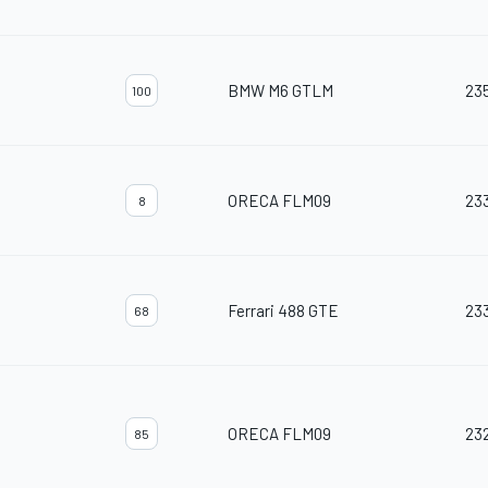
BMW M6 GTLM
23
100
ORECA FLM09
23
8
Ferrari 488 GTE
23
68
ORECA FLM09
23
85