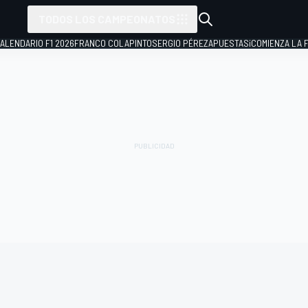
TODOS LOS CAMPEONATOS
ALENDARIO F1 2026
FRANCO COLAPINTO
SERGIO PÉREZ
APUESTAS
¡COMIENZA LA F