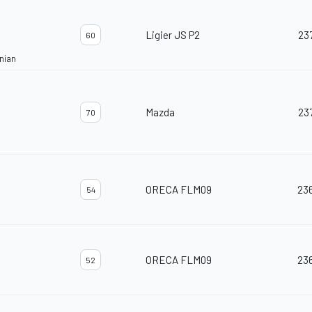
Ligier JS P2
23
60
nian
Mazda
23
70
ORECA FLM09
23
54
ORECA FLM09
23
52