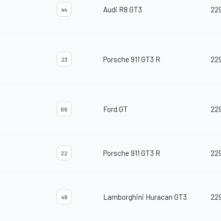
Audi R8 GT3
22
44
Porsche 911 GT3 R
22
23
Ford GT
22
66
Porsche 911 GT3 R
22
22
Lamborghini Huracan GT3
22
48