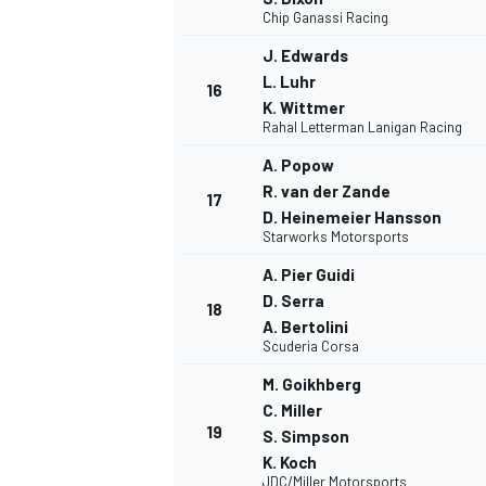
Chip Ganassi Racing
J. Edwards
L. Luhr
16
K. Wittmer
Rahal Letterman Lanigan Racing
A. Popow
R. van der Zande
17
D. Heinemeier Hansson
Starworks Motorsports
A. Pier Guidi
D. Serra
MÁS CATEGORÍAS
18
A. Bertolini
Scuderia Corsa
M. Goikhberg
C. Miller
19
S. Simpson
K. Koch
JDC/Miller Motorsports