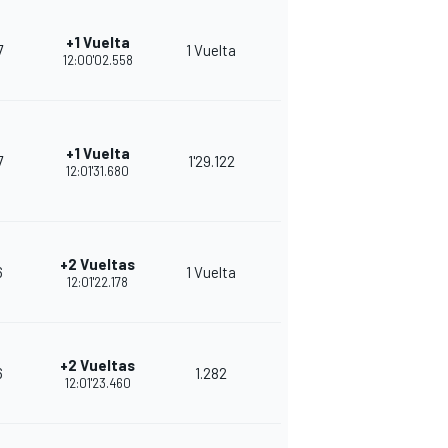
+1 Vuelta
7
1 Vuelta
9
25
12:00'02.558
+1 Vuelta
7
1'29.122
8
24
12:01'31.680
+2 Vueltas
6
1 Vuelta
6
36
12:01'22.178
+2 Vueltas
6
1.282
8
33
12:01'23.460