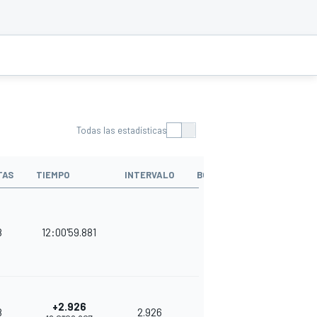
Todas las estadísticas
TAS
TIEMPO
INTERVALO
BOXES
PUNTOS
8
12:00'59.881
8
36
+2.926
8
2.926
7
33