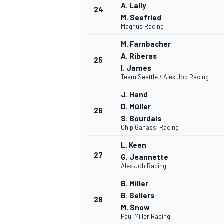
A. Lally
24
M. Seefried
Magnus Racing
M. Farnbacher
A. Riberas
25
I. James
Team Seattle / Alex Job Racing
J. Hand
D. Müller
26
S. Bourdais
Chip Ganassi Racing
L. Keen
27
G. Jeannette
Alex Job Racing
B. Miller
B. Sellers
28
M. Snow
Paul Miller Racing