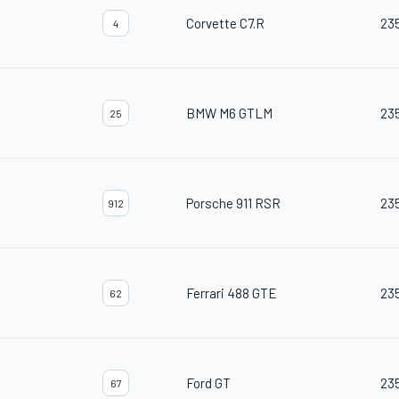
Corvette C7.R
23
4
BMW M6 GTLM
23
25
Porsche 911 RSR
23
912
Ferrari 488 GTE
23
62
Ford GT
23
67