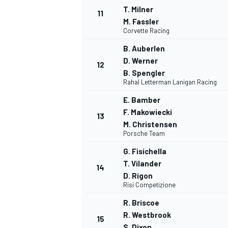
T. Milner
11
M. Fassler
Corvette Racing
B. Auberlen
D. Werner
12
B. Spengler
Rahal Letterman Lanigan Racing
E. Bamber
F. Makowiecki
13
M. Christensen
Porsche Team
G. Fisichella
T. Vilander
14
D. Rigon
Risi Competizione
R. Briscoe
R. Westbrook
15
S. Dixon