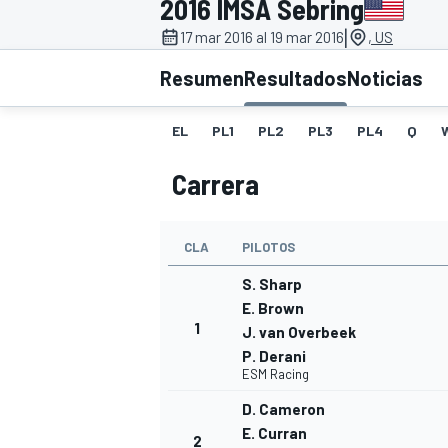
2016 IMSA Sebring
|
INDYCAR
17 mar 2016 al 19 mar 2016
, US
Resumen
Resultados
Noticias
EL
PL1
PL2
PL3
PL4
Q
Carrera
CLA
PILOTOS
S. Sharp
E. Brown
1
MOTOGP
J. van Overbeek
P. Derani
ESM Racing
D. Cameron
E. Curran
2