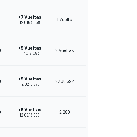
+7 Vueltas
1
1 Vuelta
10
27
12:01'53.038
+9 Vueltas
9
2 Vueltas
10
23
11:40'16.083
+9 Vueltas
9
22'00.592
8
36
12:02'16.675
+9 Vueltas
9
2.280
7
33
12:02'18.955