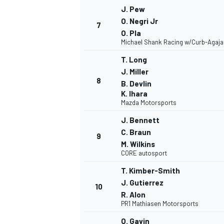
J. Pew
FÓRMULA E
O. Negri Jr
7
O. Pla
Michael Shank Racing w/Curb-Agaja
T. Long
J. Miller
8
B. Devlin
K. Ihara
Mazda Motorsports
J. Bennett
C. Braun
9
M. Wilkins
CORE autosport
WRC
T. Kimber-Smith
J. Gutierrez
10
R. Alon
PR1 Mathiasen Motorsports
O. Gavin