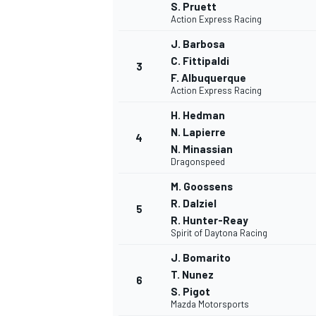
S. Pruett
Action Express Racing
J. Barbosa
C. Fittipaldi
3
F. Albuquerque
Action Express Racing
H. Hedman
NASCAR CUP
N. Lapierre
4
N. Minassian
Dragonspeed
M. Goossens
R. Dalziel
5
R. Hunter-Reay
Spirit of Daytona Racing
J. Bomarito
T. Nunez
6
S. Pigot
Mazda Motorsports