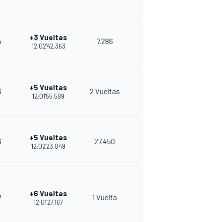
+3 Vueltas
5
7.286
6
26
12:02'42.363
+5 Vueltas
3
2 Vueltas
11
31
12:01'55.599
+5 Vueltas
3
27.450
7
25
12:02'23.049
+6 Vueltas
2
1 Vuelta
6
29
12:01'27.167