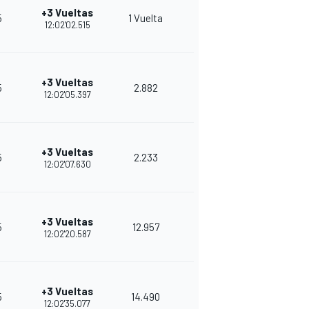
+3 Vueltas
5
1 Vuelta
10
36
12:02'02.515
+3 Vueltas
5
2.882
8
33
12:02'05.397
+3 Vueltas
5
2.233
8
31
12:02'07.630
+3 Vueltas
5
12.957
8
29
12:02'20.587
+3 Vueltas
5
14.490
9
27
12:02'35.077