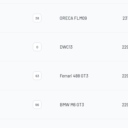
ORECA FLM09
23
38
DWC13
22
0
Ferrari 488 GT3
22
63
BMW M6 GT3
22
96