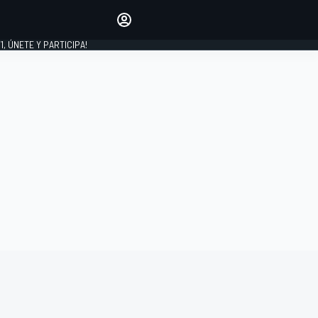
favoritos
Haz que se oiga tu voz
comentando artículos.
1, ÚNETE Y PARTICIPA!
INICIAR SESIÓN
EDICIÓN
LATINOAMÉRICA