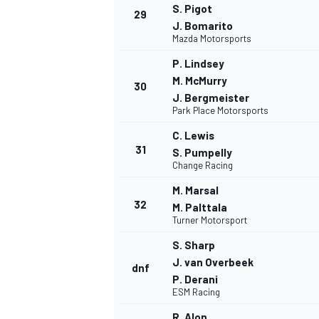
S. Pigot
29
J. Bomarito
Mazda Motorsports
P. Lindsey
M. McMurry
30
J. Bergmeister
Park Place Motorsports
C. Lewis
31
S. Pumpelly
Change Racing
M. Marsal
32
M. Palttala
Turner Motorsport
S. Sharp
J. van Overbeek
dnf
P. Derani
ESM Racing
R. Alon