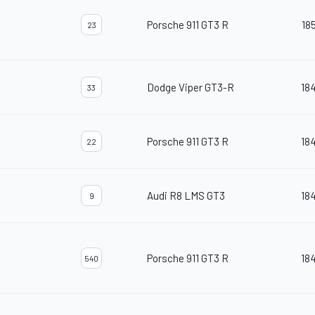
Porsche 911 GT3 R
18
23
Dodge Viper GT3-R
18
33
Porsche 911 GT3 R
18
22
Audi R8 LMS GT3
18
9
Porsche 911 GT3 R
18
540