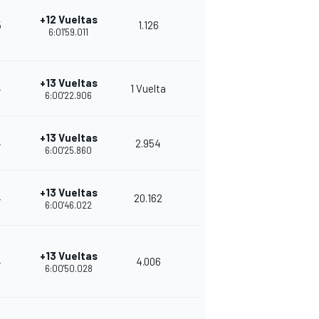
+12 Vueltas
5
1.126
8
31
6:01'59.011
+13 Vueltas
4
1 Vuelta
9
29
6:00'22.906
+13 Vueltas
4
2.954
8
27
6:00'25.860
+13 Vueltas
4
20.162
9
26
6:00'46.022
+13 Vueltas
4
4.006
9
25
6:00'50.028