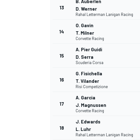
B. Auberlen
13
D. Werner
Rahal Letterman Lanigan Racing
O. Gavin
14
T. Milner
Corvette Racing
A. Pier Guidi
15
D. Serra
Scuderia Corsa
G. Fisichella
16
T. Vilander
Risi Competizione
A. Garcia
17
J. Magnussen
Corvette Racing
J. Edwards
18
L. Luhr
Rahal Letterman Lanigan Racing