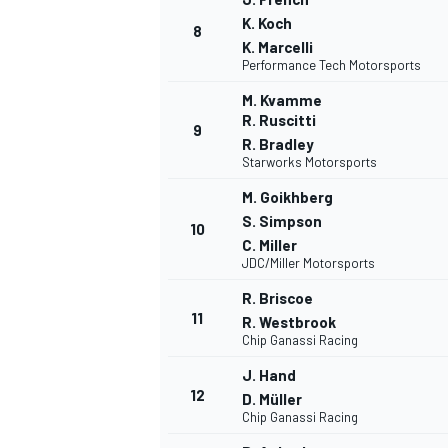
K. Koch
FÓRMULA E
8
K. Marcelli
Performance Tech Motorsports
M. Kvamme
R. Ruscitti
9
R. Bradley
Starworks Motorsports
M. Goikhberg
S. Simpson
10
C. Miller
JDC/Miller Motorsports
R. Briscoe
11
R. Westbrook
WRC
Chip Ganassi Racing
J. Hand
12
D. Müller
Chip Ganassi Racing