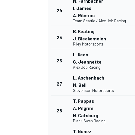
M. Farnbacher
I. James
24
A. Riberas
Team Seattle / Alex Job Racing
B. Keating
25
J. Bleekemolen
Riley Motorsports
L. Keen
26
G. Jeannette
Alex Job Racing
L. Aschenbach
27
M. Bell
Stevenson Motorsports
T. Pappas
A. Pilgrim
28
N. Catsburg
Black Swan Racing
T. Nunez