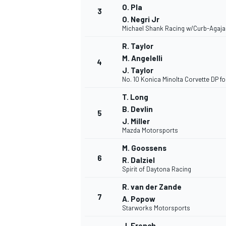
O. Pla
3
O. Negri Jr
Michael Shank Racing w/Curb-Agaja
R. Taylor
M. Angelelli
4
J. Taylor
No. 10 Konica Minolta Corvette DP f
NASCAR CUP
T. Long
B. Devlin
5
J. Miller
Mazda Motorsports
M. Goossens
6
R. Dalziel
Spirit of Daytona Racing
R. van der Zande
7
A. Popow
Starworks Motorsports
J. French