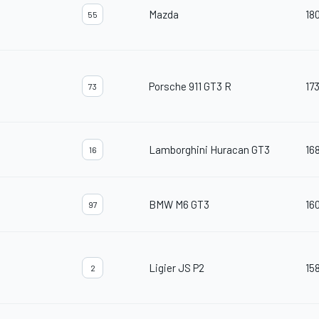
Mazda
18
55
Porsche 911 GT3 R
17
73
Lamborghini Huracan GT3
16
16
BMW M6 GT3
16
97
Ligier JS P2
15
2