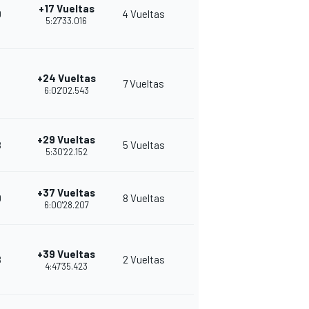
+17 Vueltas
0
4 Vueltas
7
24
5:27'33.016
+24 Vueltas
3
7 Vueltas
11
24
6:02'02.543
+29 Vueltas
8
5 Vueltas
7
23
5:30'22.152
+37 Vueltas
0
8 Vueltas
8
22
6:00'28.207
+39 Vueltas
8
2 Vueltas
7
23
4:47'35.423