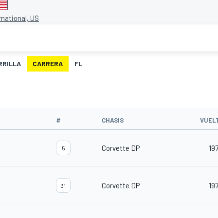
rnational, US
RRILLA
CARRERA
FL
#
CHASIS
VUEL
Corvette DP
19
5
Corvette DP
19
31