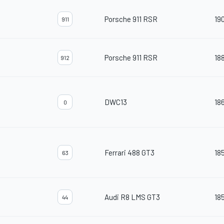
Porsche 911 RSR
19
911
Porsche 911 RSR
18
912
DWC13
18
0
Ferrari 488 GT3
18
63
Audi R8 LMS GT3
18
44