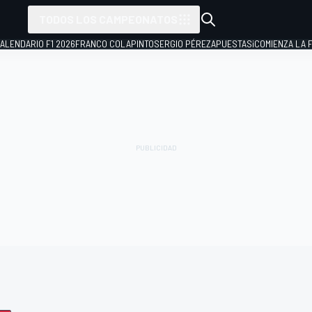
TODOS LOS CAMPEONATOS
ALENDARIO F1 2026
FRANCO COLAPINTO
SERGIO PÉREZ
APUESTAS
¡COMIENZA LA F