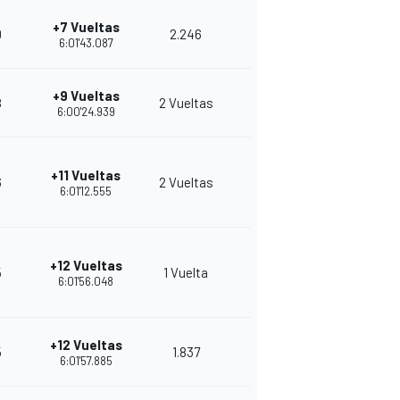
+7 Vueltas
0
2.246
11
23
6:01'43.087
+9 Vueltas
8
2 Vueltas
10
22
6:00'24.939
+11 Vueltas
6
2 Vueltas
11
25
6:01'12.555
+12 Vueltas
5
1 Vuelta
8
36
6:01'56.048
+12 Vueltas
5
1.837
7
33
6:01'57.885