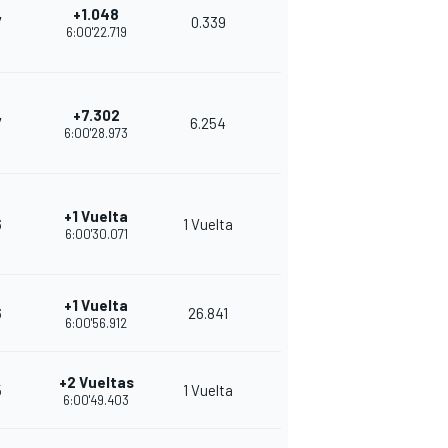
+1.048
7
0.339
7
31
6:00'22.719
+7.302
7
6.254
7
29
6:00'28.973
+1 Vuelta
6
1 Vuelta
8
27
6:00'30.071
+1 Vuelta
6
26.841
8
26
6:00'56.912
+2 Vueltas
5
1 Vuelta
7
36
6:00'49.403