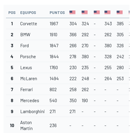
POS
EQUIPOS
PUNTOS
1
Corvette
1967
304
324
-
343
385
3
2
BMW
1910
366
292
-
262
305
3
3
Ford
1847
266
270
-
380
326
3
4
Porsche
1844
278
380
-
328
242
2
5
Lexus
1760
230
235
-
255
280
3
6
McLaren
1494
222
248
-
264
253
2
7
Ferrari
802
258
262
-
-
-
2
8
Mercedes
540
350
190
-
-
-
-
9
Lamborghini
271
271
-
-
-
-
-
Aston
10
236
-
-
-
-
-
-
Martin