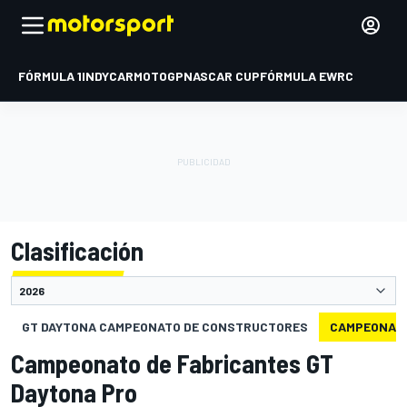
FÓRMULA 1
INDYCAR
MOTOGP
NASCAR CUP
FÓRMULA E
WRC
Clasificación
GT DAYTONA CAMPEONATO DE CONSTRUCTORES
CAMPEONATO
Campeonato de Fabricantes GT
Daytona Pro