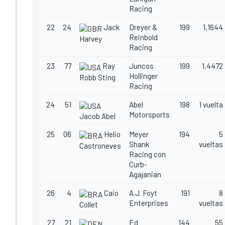
Racing
22
24
Jack
Dreyer &
199
1,1644
Reinbold
Harvey
Racing
23
77
Ray
Juncos
199
1,4472
Hollinger
Robb Sting
Racing
24
51
Abel
198
1 vuelta
Motorsports
Jacob Abel
25
06
Helio
Meyer
194
5
Shank
vueltas
Castroneves
Racing con
Curb-
Agajanian
26
4
Caio
A.J. Foyt
191
8
Enterprises
vueltas
Collet
27
21
Ed
144
55