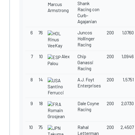
Shank
Marcus
Racing con
Armstrong
Curb-
Agajanian
6
76
Juncos
200
1,0760
Hollinger
Rinus
Racing
VeeKay
7
10
Alex
Chip
200
1,0946
Ganassi
Palou
Racing
8
14
A.J. Foyt
200
1,5751
Enterprises
Santino
Ferrucci
9
18
Dale Coyne
200
2,0730
Racing
Romain
Grosjean
10
75
Rahal
200
2,4507
Letterman
Takuma