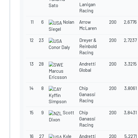
Lanigan
Sato
Racing
11
6
Nolan
Arrow
200
2,6776
McLaren
Siegel
12
23
Dreyer &
200
2,7237
Reinbold
Conor Daly
Racing
13
28
Andretti
200
3,3215
Global
Marcus
Ericsson
14
8
Chip
200
3,8061
Ganassi
Kyffin
Racing
Simpson
15
9
Scott
Chip
200
3,8431
Ganassi
Dixon
Racing
16
27
Kyle
Andretti
200
5,2271