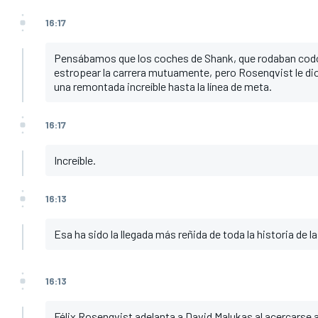
16:17
Pensábamos que los coches de Shank, que rodaban codo
estropear la carrera mutuamente, pero Rosenqvist le dio 
una remontada increíble hasta la línea de meta.
16:17
Increíble.
16:13
Esa ha sido la llegada más reñida de toda la historia de l
16:13
Félix Rosenqvist adelanta a David Malukas al acercarse a