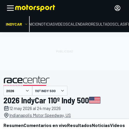
INDYCAR
INICIO
NOTICIAS
VIDEOS
CALENDARIO
RESULTADOS
CLASIF
presentado por
110º INDY 500
2026 IndyCar 110º Indy 500
12 may 2026 al 24 may 2026
Indianapolis Motor Speedway, US
Resumen
Comentarios en vivo
Resultados
Noticias
Videos