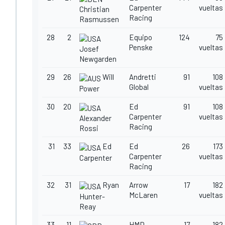
Carpenter
vueltas
Christian
Racing
Rasmussen
28
2
Equipo
124
75
Penske
vueltas
Josef
Newgarden
29
26
Will
Andretti
91
108
Global
vueltas
Power
30
20
Ed
91
108
Carpenter
vueltas
Alexander
Racing
Rossi
31
33
Ed
Ed
26
173
Carpenter
vueltas
Carpenter
Racing
32
31
Ryan
Arrow
17
182
McLaren
vueltas
Hunter-
Reay
33
11
HMD
17
182