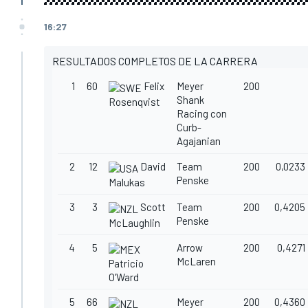
16:27
RESULTADOS COMPLETOS DE LA CARRERA
1
60
Felix
Meyer
200
Shank
Rosenqvist
Racing con
Curb-
Agajanian
2
12
David
Team
200
0,0233
Penske
Malukas
3
3
Scott
Team
200
0,4205
Penske
McLaughlin
4
5
Arrow
200
0,4271
McLaren
Patricio
O'Ward
5
66
Meyer
200
0,4360