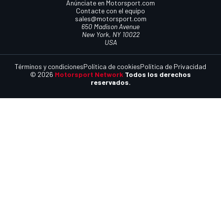
Anúnciate en Motorsport.com
Contacte con el equipo
sales@motorsport.com
650 Madison Avenue
New York, NY 10022
USA
Términos y condiciones
Política de cookies
Política de Privacidad
© 2026
Motorsport Network
Todos los derechos
reservados.