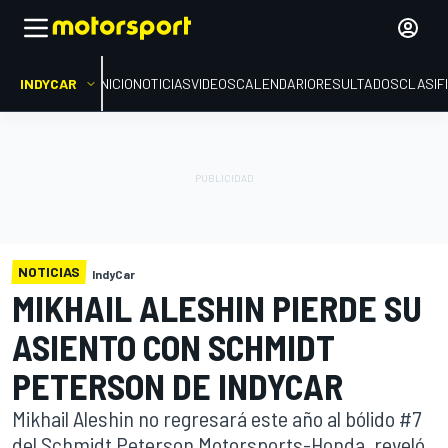
INDYCAR
INICIO
NOTICIAS
VIDEOS
CALENDARIO
RESULTADOS
CLASIF
NOTICIAS
IndyCar
MIKHAIL ALESHIN PIERDE SU
ASIENTO CON SCHMIDT
PETERSON DE INDYCAR
Mikhail Aleshin no regresará este año al bólido #7
del Schmidt Peterson Motorsports-Honda, reveló