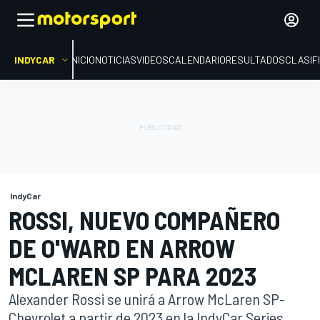
INDYCAR
INICIO
NOTICIAS
VIDEOS
CALENDARIO
RESULTADOS
CLASIF
IndyCar
ROSSI, NUEVO COMPAÑERO
DE O'WARD EN ARROW
MCLAREN SP PARA 2023
Alexander Rossi se unirá a Arrow McLaren SP-
Chevrolet a partir de 2023 en la IndyCar Series,