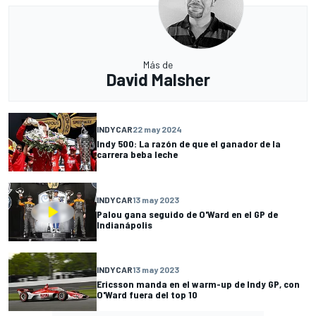
Más de
David Malsher
INDYCAR
22 may 2024
Indy 500: La razón de que el ganador de la
carrera beba leche
INDYCAR
13 may 2023
Palou gana seguido de O'Ward en el GP de
Indianápolis
INDYCAR
13 may 2023
Ericsson manda en el warm-up de Indy GP, con
O'Ward fuera del top 10