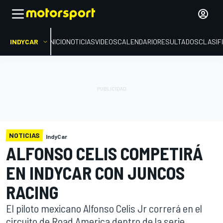
INDYCAR
INICIO
NOTICIAS
VIDEOS
CALENDARIO
RESULTADOS
CLASIF
NOTICIAS
IndyCar
ALFONSO CELIS COMPETIRÁ
EN INDYCAR CON JUNCOS
RACING
El piloto mexicano Alfonso Celis Jr correrá en el
circuito de Road America dentro de la serie