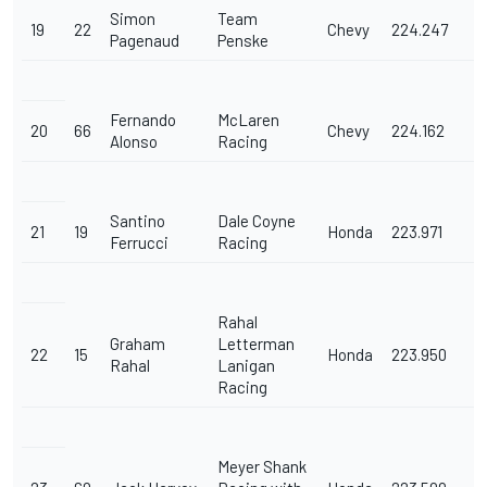
Simon
Team
19
22
Chevy
224.247
Pagenaud
Penske
Fernando
McLaren
20
66
Chevy
224.162
Alonso
Racing
Santino
Dale Coyne
21
19
Honda
223.971
Ferrucci
Racing
Rahal
Graham
Letterman
22
15
Honda
223.950
Rahal
Lanigan
Racing
Meyer Shank