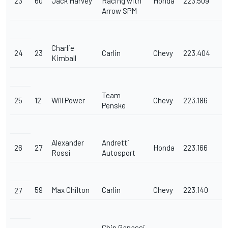
23
60
Jack Harvey
Racing with
Honda
223.509
Arrow SPM
Charlie
24
23
Carlin
Chevy
223.404
Kimball
Team
25
12
Will Power
Chevy
223.186
Penske
Alexander
Andretti
26
27
Honda
223.166
Rossi
Autosport
59
Max Chilton
Carlin
Chevy
223.140
27
Chip Ganassi