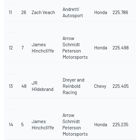
Andretti
11
26
Zach Veach
Honda
225.786
Autosport
Arrow
James
Schmidt
12
7
Honda
225.498
Hinchcliffe
Peterson
Motorsports
Dreyer and
JR
13
48
Reinbold
Chevy
225.405
Hildebrand
Racing
Arrow
James
Schmidt
14
5
Honda
225.235
Hinchcliffe
Peterson
Motorsports