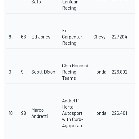
Sato
Lanigan
Racing
Ed
8
63
Ed Jones
Carpenter
Chevy
227.204
Racing
Chip Ganassi
9
9
Scott Dixon
Racing
Honda
226.892
Teams
Andretti
Herta
Marco
10
98
Autosport
Honda
226.461
Andretti
with Curb-
Agajanian