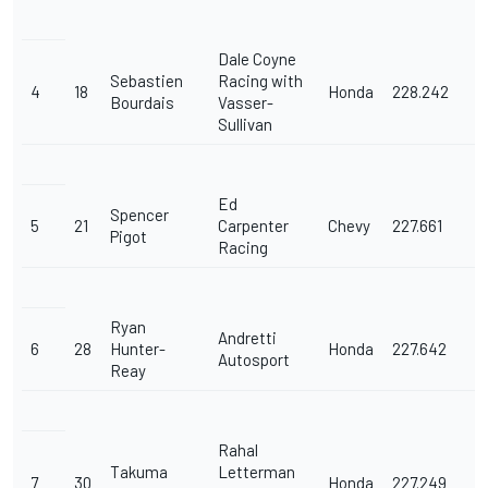
Dale Coyne
Sebastien
Racing with
4
18
Honda
228.242
Bourdais
Vasser-
Sullivan
Ed
Spencer
5
21
Carpenter
Chevy
227.661
Pigot
Racing
Ryan
Andretti
6
28
Hunter-
Honda
227.642
Autosport
Reay
Rahal
Takuma
Letterman
7
30
Honda
227.249