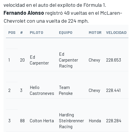
velocidad en el auto del expiloto de Fórmula 1.
Fernando Alonso
registró 49 vueltas en el McLaren-
Chevrolet con una vuelta de 224 mph.
POS
#
PILOTO
EQUIPO
MOTOR
VELOCIDAD
Ed
Ed
1
20
Carpenter
Chevy
228.653
Carpenter
Racing
Helio
Team
2
3
Chevy
228.441
Castroneves
Penske
Harding
3
88
Colton Herta
Steinbrenner
Honda
228.284
Racing