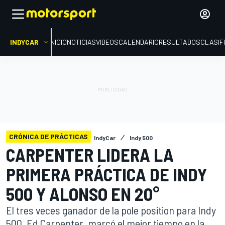
INDYCAR
INICIO
NOTICIAS
VIDEOS
CALENDARIO
RESULTADOS
CLASIF
CRÓNICA DE PRÁCTICAS
IndyCar
Indy 500
CARPENTER LIDERA LA
PRIMERA PRÁCTICA DE INDY
500 Y ALONSO EN 20°
El tres veces ganador de la pole position para Indy
500, Ed Carpenter, marcó el mejor tiempo en la