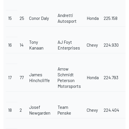
Andretti
15
25
Conor Daly
Honda
225.158
Autosport
Tony
AJ Foyt
16
14
Chevy
224.930
Kanaan
Enterprises
Arrow
James
Schmidt
17
77
Honda
224.793
Hinchcliffe
Peterson
Motorsports
Josef
Team
18
2
Chevy
224.404
Newgarden
Penske