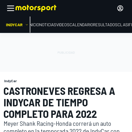
INDYCAR
INICIO
NOTICIAS
VIDEOS
CALENDARIO
RESULTADOS
CLASIF
IndyCar
CASTRONEVES REGRESA A
INDYCAR DE TIEMPO
COMPLETO PARA 2022
Meyer Shank Racing-Honda correrá un auto
completo en la temporada 2022 de IndyCar con