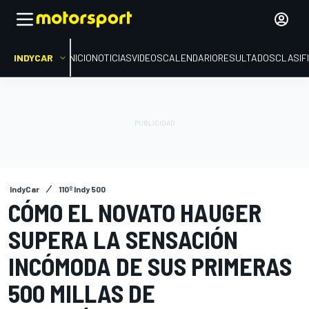
INDYCAR
INICIO
NOTICIAS
VIDEOS
CALENDARIO
RESULTADOS
CLASIF
IndyCar
110º Indy 500
CÓMO EL NOVATO HAUGER
SUPERA LA SENSACIÓN
INCÓMODA DE SUS PRIMERAS
500 MILLAS DE