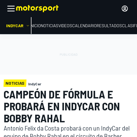
INDYCAR
INICIO
NOTICIAS
VIDEOS
CALENDARIO
RESULTADOS
CLASIF
NOTICIAS
IndyCar
CAMPEÓN DE FÓRMULA E
PROBARÁ EN INDYCAR CON
BOBBY RAHAL
Antonio Felix da Costa probará con un IndyCar del
equipo de Bobby Rahal en el circuito de Barber.